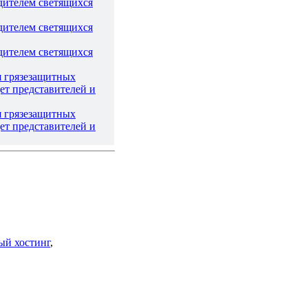
дителем светящихся
дителем светящихся
дителем светящихся
я грязезащитных
ет представителей и
я грязезащитных
ет представителей и
й хостинг
,