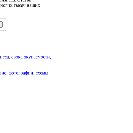
 многих тысяч наших
еса, срока окупаемости,
ние, фотографии, схемы,