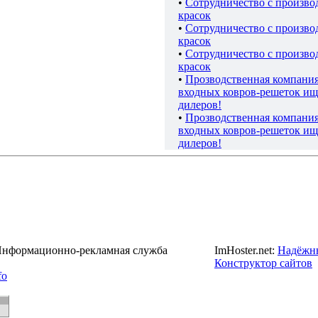
•
Сотрудничество с произво
красок
•
Сотрудничество с произво
красок
•
Сотрудничество с произво
красок
•
Прозводственная компани
входных ковров-решеток ищ
дилеров!
•
Прозводственная компани
входных ковров-решеток ищ
дилеров!
 Информационно-рекламная служба
ImHoster.net:
Надёжны
Конструктор сайтов
fo