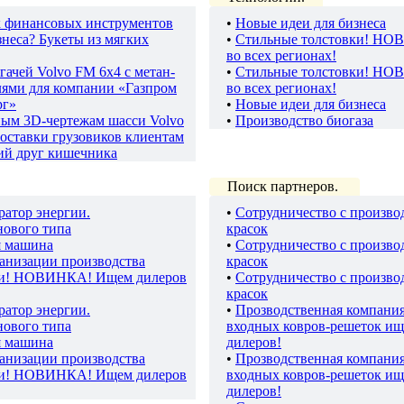
 финансовых инструментов
•
Новые идеи для бизнеса
неса? Букеты из мягких
•
Стильные толстовки! НО
во всех регионах!
гачей Volvo FM 6х4 с метан-
•
Стильные толстовки! НО
лями для компании «Газпром
во всех регионах!
рг»
•
Новые идеи для бизнеса
ным 3D-чертежам шасси Volvo
•
Производство биогаза
оставки грузовиков клиентам
ий друг кишечника
Поиск партнеров.
ратор энергии.
•
Сотрудничество с произво
нового типа
красок
я машина
•
Сотрудничество с произво
ганизации производства
красок
ки! НОВИНКА! Ищем дилеров
•
Сотрудничество с произво
красок
ратор энергии.
•
Прозводственная компани
нового типа
входных ковров-решеток ищ
я машина
дилеров!
ганизации производства
•
Прозводственная компани
ки! НОВИНКА! Ищем дилеров
входных ковров-решеток ищ
дилеров!