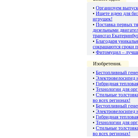
•
Организуем выпуск
•
Ищете идею для биз
игрушек!
•
Поставка первых тя
дизельными двигате
трансгаз Екатеринбу
•
Благодаря уникаль
сокращаются сроки п
•
Фитомуцил – лучш
Изобретения.
•
Бестопливный гене
•
Электровелосипед 
•
Гибридная теплова
•
Технологии для ор
•
Стильные толстов
во всех регионах!
•
Бестопливный гене
•
Электровелосипед 
•
Гибридная теплова
•
Технологии для ор
•
Стильные толстов
во всех регионах!