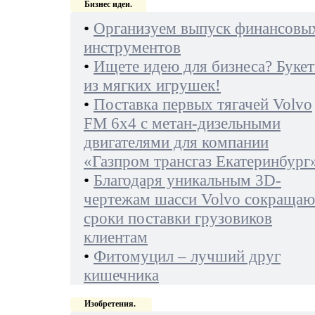
Бизнес идеи.
•
Организуем выпуск финансовы
инструментов
•
Ищете идею для бизнеса? Буке
из мягких игрушек!
•
Поставка первых тягачей Volvo
FM 6х4 с метан-дизельными
двигателями для компании
«Газпром трансгаз Екатеринбург
•
Благодаря уникальным 3D-
чертежам шасси Volvo сокращаю
сроки поставки грузовиков
клиентам
•
Фитомуцил – лучший друг
кишечника
Изобретения.