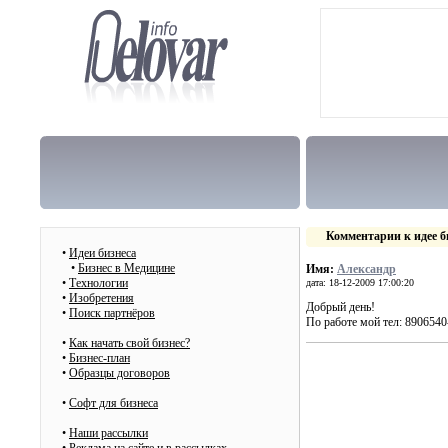
Комментарии к идее б
•
Идеи бизнеса
•
Бизнес в Медицине
Имя:
Александр
•
Технологии
дата: 18-12-2009 17:00:20
•
Изобретения
Добрый день!
•
Поиск партнёров
По работе мой тел: 8906540
•
Как начать свой бизнес?
•
Бизнес-план
•
Образцы договоров
•
Cофт для бизнеса
•
Наши рассылки