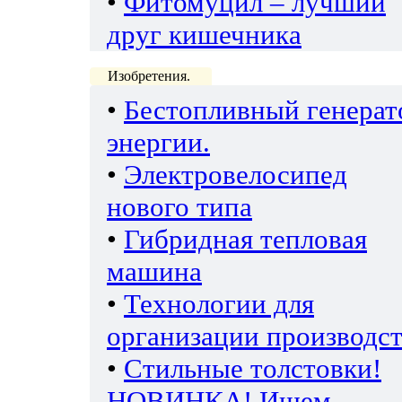
•
Фитомуцил – лучший
друг кишечника
Изобретения.
•
Бестопливный генерат
энергии.
•
Электровелосипед
нового типа
•
Гибридная тепловая
машина
•
Технологии для
организации производс
•
Стильные толстовки!
НОВИНКА! Ищем