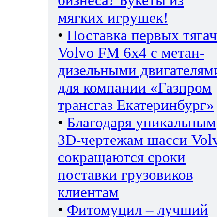
бизнеса? Букеты из
мягких игрушек!
•
Поставка первых тяга
Volvo FM 6х4 с метан-
дизельными двигателям
для компании «Газпром
трансгаз Екатеринбург»
•
Благодаря уникальным
3D-чертежам шасси Vol
сокращаются сроки
поставки грузовиков
клиентам
•
Фитомуцил – лучший