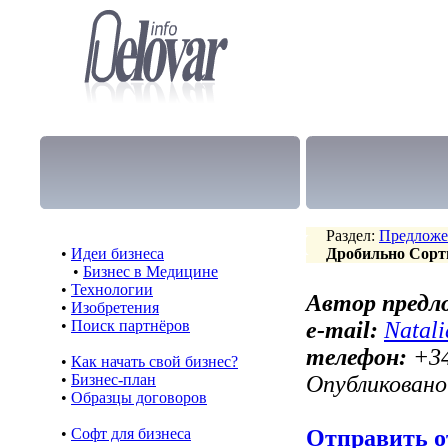
Раздел:
Предложе
•
Идеи бизнеса
Дробильно Сорти
•
Бизнес в Медицине
•
Технологии
Автор предл
•
Изобретения
•
Поиск партнёров
e-mail:
Natal
телефон:
+34
•
Как начать свой бизнес?
•
Бизнес-план
Опубликовано
•
Образцы договоров
•
Cофт для бизнеса
Отправить о