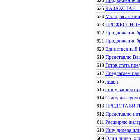
626
Продвижение бр
625
КАЗАХСТАН !
624
Молодая активн
623
ПРОФЕССИОНАЛ
622
Продвижение бр
621
Продвижение бр
620
Единственный В
619
Представлю Ваш
618
Готов стать пре
617
Предлагаем пре
616
дилер
615
стану вашим пр
614
Стану дилером 
613
ПРЕДСТАВИТ
612
Представлю инт
611
Расширяю дилер
610
Ищу дилера или
609
Один дилер -од