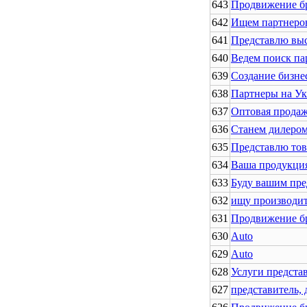
643
Продвижение бр
642
Ищем партнеро
641
Представлю выс
640
Ведем поиск па
639
Создание бизне
638
Партнеры на У
637
Оптовая прода
636
Станем дилеро
635
Представлю тов
634
Ваша продукци
633
Буду вашим пре
632
ищу производит
631
Продвижение бр
630
Auto
629
Auto
628
Услуги представ
627
представитель, 