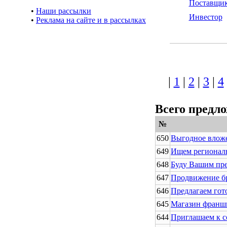
Поставщи
•
Наши рассылки
Инвестор
•
Реклама на сайте и в рассылках
|
1
|
2
|
3
|
4
Всего предл
№
650
Выгодное вложе
649
Ищем регионал
648
Буду Вашим пре
647
Продвижение бр
646
Предлагаем гот
645
Магазин франш
644
Приглашаем к с