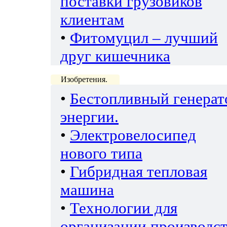
поставки грузовиков
клиентам
•
Фитомуцил – лучший
друг кишечника
Изобретения.
•
Бестопливный генерат
энергии.
•
Электровелосипед
нового типа
•
Гибридная тепловая
машина
•
Технологии для
организации производс