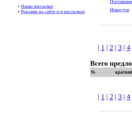
Поставщи
•
Наши рассылки
Инвестор
•
Реклама на сайте и в рассылках
|
1
|
2
|
3
|
4
Всего предл
№
кратки
|
1
|
2
|
3
|
4