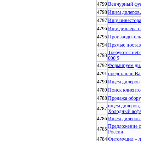
4799
Венчурный фуд
4798
Ищем дилеров.
4797
Ищу инвестора 
4796
Ищу диллера п
4795
Производитель
4794
Прямые постав
Требуются неб
4793
000 $
4792
Формируем дил
4791
представлю Ва
4790
Ищем дилеров 
4789
Поиск клиентов
4788
Продажа обору
ищем дилеров,
4787
Холодный асфа
4786
Ищем дилеров 
Предложение с
4785
России
4784
Фитомуцил – 