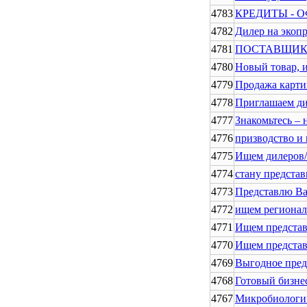
4783
КРЕДИТЫ - 
4782
Дилер на экоп
4781
ПОСТАВЩИК 
4780
Новый товар, 
4779
Продажа карти
4778
Приглашаем ди
4777
Знакомьтесь –
4776
призводство и 
4775
Ищем дилеров/
4774
стану предста
4773
Представлю Ва
4772
ищем регионал
4771
Ищем представ
4770
Ищем представ
4769
Выгодное пред
4768
Готовый бизне
4767
Микробиологич