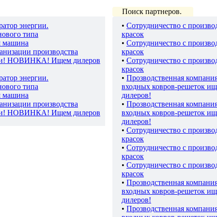
Поиск партнеров.
ратор энергии.
•
Сотрудничество с произво
нового типа
красок
я машина
•
Сотрудничество с произво
ганизации производства
красок
ки! НОВИНКА! Ищем дилеров
•
Сотрудничество с произво
красок
ратор энергии.
•
Прозводственная компани
нового типа
входных ковров-решеток ищ
я машина
дилеров!
ганизации производства
•
Прозводственная компани
ки! НОВИНКА! Ищем дилеров
входных ковров-решеток ищ
дилеров!
•
Сотрудничество с произво
красок
•
Сотрудничество с произво
красок
•
Сотрудничество с произво
красок
•
Прозводственная компани
входных ковров-решеток ищ
дилеров!
•
Прозводственная компани