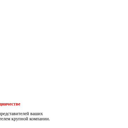
удничестве
представителей ваших
ителем крупной компании.