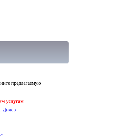
лните предлагаемую
им услугам
, Дилер
ес