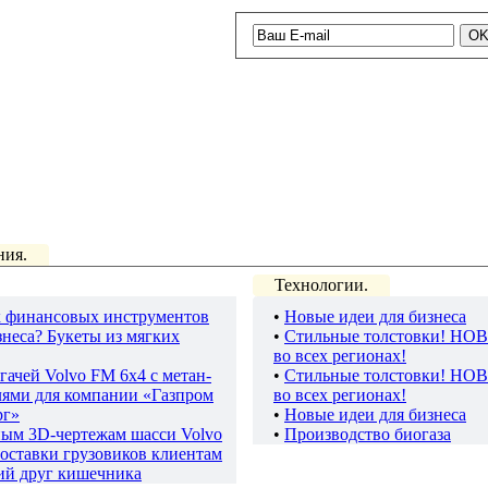
ния.
Технологии.
 финансовых инструментов
•
Новые идеи для бизнеса
неса? Букеты из мягких
•
Стильные толстовки! НО
во всех регионах!
гачей Volvo FM 6х4 с метан-
•
Стильные толстовки! НО
лями для компании «Газпром
во всех регионах!
рг»
•
Новые идеи для бизнеса
ным 3D-чертежам шасси Volvo
•
Производство биогаза
оставки грузовиков клиентам
ий друг кишечника