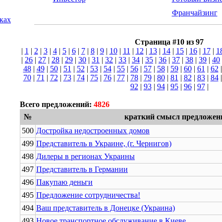
Франчайзинг
лках
Страница #10 из 97
|
1
|
2
|
3
|
4
|
5
|
6
|
7
|
8
|
9
|
10
|
11
|
12
|
13
|
14
|
15
|
16
|
17
|
1
|
26
|
27
|
28
|
29
|
30
|
31
|
32
|
33
|
34
|
35
|
36
|
37
|
38
|
39
|
40
48
|
49
|
50
|
51
|
52
|
53
|
54
|
55
|
56
|
57
|
58
|
59
|
60
|
61
|
62
70
|
71
|
72
|
73
|
74
|
75
|
76
|
77
|
78
|
79
|
80
|
81
|
82
|
83
|
84
92
|
93
|
94
|
95
|
96
|
97
|
Всего предложений:
4826
№
краткий смысл предложен
500
Достройка недостроенных домов
499
Представитель в Украине, (г. Чернигов)
498
Дилеры в регионах Украины
497
Представитель в Германии
496
Пакупаю деньги
495
Предложение сотрудничества!
494
Ваш представитель в Донецке (Украина)
493
Новое транспортное обслуживание в Киеве