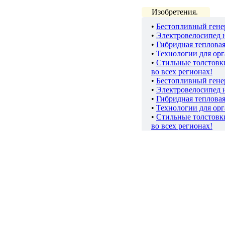
Изобретения.
•
Бестопливный гене
•
Электровелосипед 
•
Гибридная теплова
•
Технологии для ор
•
Стильные толстов
во всех регионах!
•
Бестопливный гене
•
Электровелосипед 
•
Гибридная теплова
•
Технологии для ор
•
Стильные толстов
во всех регионах!