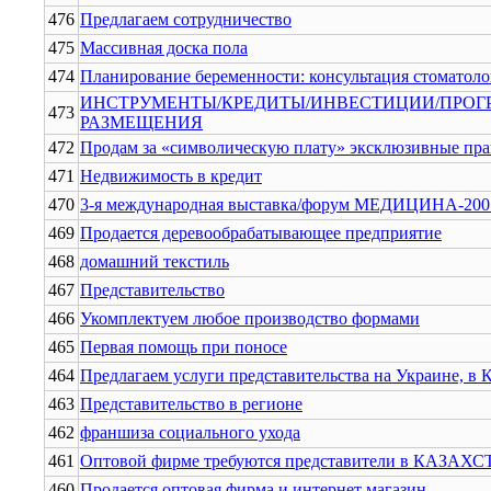
476
Предлагаем сотрудничество
475
Массивная доска пола
474
Планирование беременности: консультация стоматоло
ИНСТРУМЕНТЫ/КРЕДИТЫ/ИНВЕСТИЦИИ/ПРОГ
473
РАЗМЕЩЕНИЯ
472
Продам за «символическую плату» эксклюзивные пра
471
Недвижимость в кредит
470
3-я международная выставка/форум МЕДИЦИНА-200
469
Продается деревообрабатывающее предприятие
468
домашний текстиль
467
Представительство
466
Укомплектуем любое производство формами
465
Первая помощь при поносе
464
Предлагаем услуги представительства на Украине, в 
463
Представительство в регионе
462
франшиза социального ухода
461
Оптовой фирме требуются представители в КАЗАХ
460
Продается оптовая фирма и интернет магазин