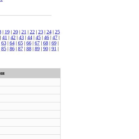
8
|
19
|
20
|
21
|
22
|
23
|
24
|
25
|
41
|
42
|
43
|
44
|
45
|
46
|
47
|
|
63
|
64
|
65
|
66
|
67
|
68
|
69
|
|
85
|
86
|
87
|
88
|
89
|
90
|
91
|
ия