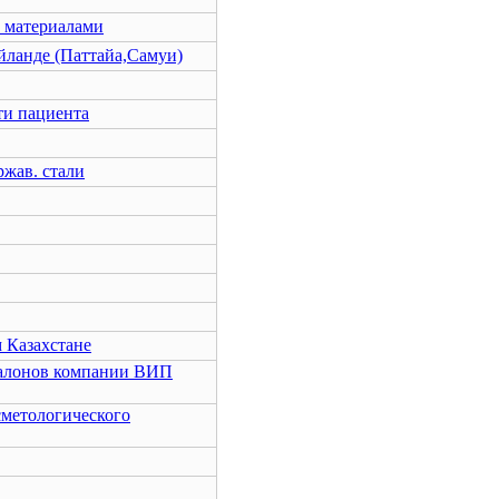
и материалами
йланде (Паттайа,Самуи)
ти пациента
жав. стали
 Казахстане
салонов компании ВИП
сметологического