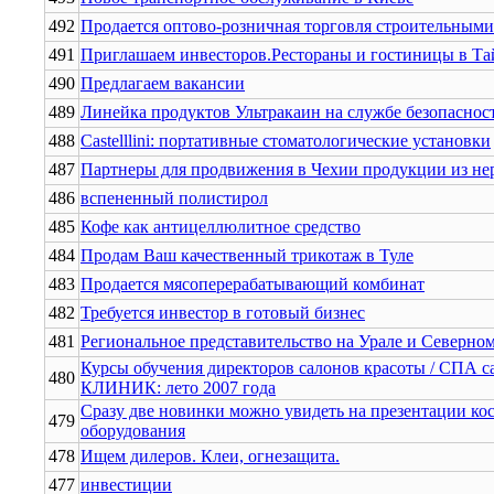
492
Продается оптово-розничная торговля строительным
491
Приглашаем инвесторов.Рестораны и гостиницы в Та
490
Предлагаем вакансии
489
Линейка продуктов Ультракаин на службе безопаснос
488
Castelllini: портативные стоматологические установки
487
Партнеры для продвижения в Чехии продукции из нер
486
вспененный полистирол
485
Кофе как антицеллюлитное средство
484
Продам Ваш качественный трикотаж в Туле
483
Продается мясоперерабатывающий комбинат
482
Требуется инвестор в готовый бизнес
481
Региональное представительство на Урале и Северном
Курсы обучения директоров салонов красоты / СПА 
480
КЛИНИК: лето 2007 года
Сразу две новинки можно увидеть на презентации ко
479
оборудования
478
Ищем дилеров. Клеи, огнезащита.
477
инвестиции