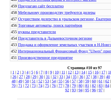
459
Предлагаю сайт бесплатно
458
Мебельному производству требуются дилеры
457
Осуществим дилерство в уральском регионе, Екатери
456
Торговые автоматы, поиск партнёров
455
нужны представители
454
Представитель в Дальневосточном регионе
453
Продажа и оформление земельных участков в Н.Новго
452
Интернациональный Финансовый Фонд "Ulwes" пригл
451
Производственное предприятие
Страница #10 из 97
|
1
|
2
|
3
|
4
|
5
|
6
|
7
|
8
|
9
|
10
|
11
|
12
|
13
|
14
|
15
|
16
|
17
|
1
|
26
|
27
|
28
|
29
|
30
|
31
|
32
|
33
|
34
|
35
|
36
|
37
|
38
|
39
|
40
48
|
49
|
50
|
51
|
52
|
53
|
54
|
55
|
56
|
57
|
58
|
59
|
60
|
61
|
62
70
|
71
|
72
|
73
|
74
|
75
|
76
|
77
|
78
|
79
|
80
|
81
|
82
|
83
|
84
92
|
93
|
94
|
95
|
96
|
97
|