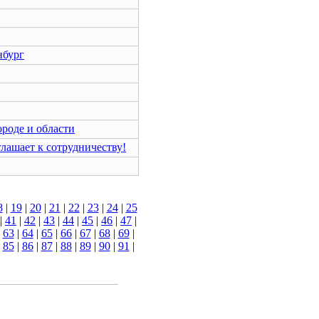
нбург
роде и области
ашает к сотрудничеству!
8
|
19
|
20
|
21
|
22
|
23
|
24
|
25
|
41
|
42
|
43
|
44
|
45
|
46
|
47
|
|
63
|
64
|
65
|
66
|
67
|
68
|
69
|
|
85
|
86
|
87
|
88
|
89
|
90
|
91
|