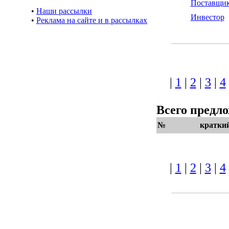
Поставщи
•
Наши рассылки
Инвестор
•
Реклама на сайте и в рассылках
|
1
|
2
|
3
|
4
Всего предл
№
кратки
|
1
|
2
|
3
|
4