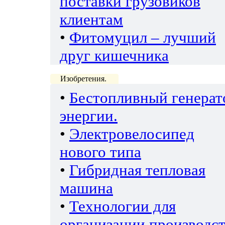
поставки грузовиков
клиентам
•
Фитомуцил – лучший
друг кишечника
Изобретения.
•
Бестопливный генерат
энергии.
•
Электровелосипед
нового типа
•
Гибридная тепловая
машина
•
Технологии для
организации производс