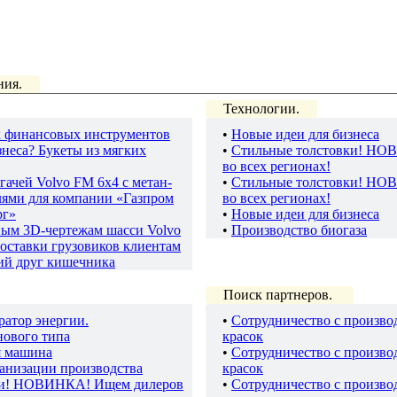
ния.
Технологии.
 финансовых инструментов
•
Новые идеи для бизнеса
неса? Букеты из мягких
•
Стильные толстовки! НО
во всех регионах!
гачей Volvo FM 6х4 с метан-
•
Стильные толстовки! НО
лями для компании «Газпром
во всех регионах!
рг»
•
Новые идеи для бизнеса
ным 3D-чертежам шасси Volvo
•
Производство биогаза
оставки грузовиков клиентам
ий друг кишечника
Поиск партнеров.
ратор энергии.
•
Сотрудничество с произво
нового типа
красок
я машина
•
Сотрудничество с произво
ганизации производства
красок
ки! НОВИНКА! Ищем дилеров
•
Сотрудничество с произво