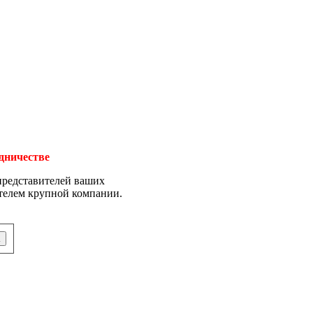
удничестве
представителей ваших
ителем крупной компании.