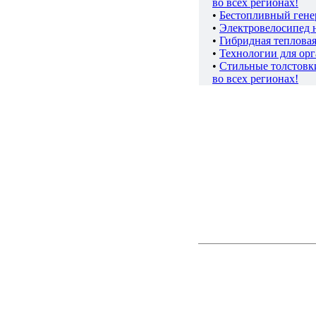
во всех регионах!
•
Бестопливный гене
•
Электровелосипед 
•
Гибридная теплова
•
Технологии для ор
•
Стильные толстов
во всех регионах!