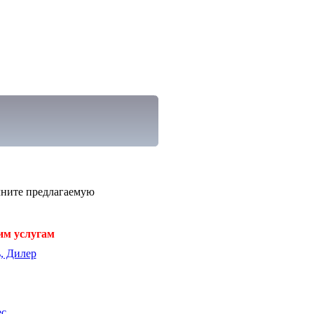
лните предлагаемую
им услугам
, Дилер
ес