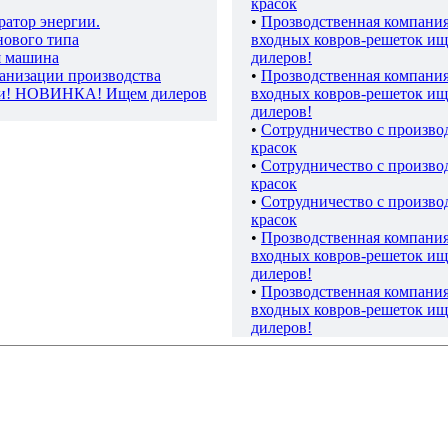
красок
ратор энергии.
•
Прозводственная компани
нового типа
входных ковров-решеток ищ
я машина
дилеров!
ганизации производства
•
Прозводственная компани
ки! НОВИНКА! Ищем дилеров
входных ковров-решеток ищ
дилеров!
•
Сотрудничество с произво
красок
•
Сотрудничество с произво
красок
•
Сотрудничество с произво
красок
•
Прозводственная компани
входных ковров-решеток ищ
дилеров!
•
Прозводственная компани
входных ковров-решеток ищ
дилеров!