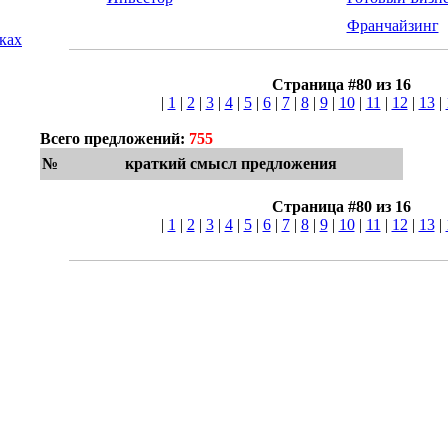
Франчайзинг
лках
Страница #80 из 16
|
1
|
2
|
3
|
4
|
5
|
6
|
7
|
8
|
9
|
10
|
11
|
12
|
13
|
Всего предложений:
755
№
краткий смысл предложения
Страница #80 из 16
|
1
|
2
|
3
|
4
|
5
|
6
|
7
|
8
|
9
|
10
|
11
|
12
|
13
|