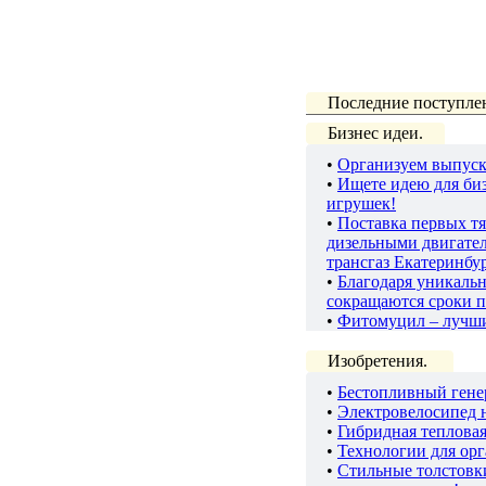
Последние поступле
Бизнес идеи.
•
Организуем выпуск
•
Ищете идею для биз
игрушек!
•
Поставка первых тя
дизельными двигате
трансгаз Екатеринбу
•
Благодаря уникаль
сокращаются сроки п
•
Фитомуцил – лучш
Изобретения.
•
Бестопливный гене
•
Электровелосипед 
•
Гибридная теплова
•
Технологии для ор
•
Стильные толстов