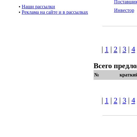
Поставщи
•
Наши рассылки
Инвестор
•
Реклама на сайте и в рассылках
|
1
|
2
|
3
|
4
Всего предл
№
кратки
|
1
|
2
|
3
|
4