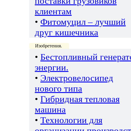
поставки грузовиков
клиентам
•
Фитомуцил – лучший
друг кишечника
Изобретения.
•
Бестопливный генерат
энергии.
•
Электровелосипед
нового типа
•
Гибридная тепловая
машина
•
Технологии для
организации производс