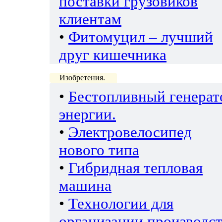
поставки грузовиков
клиентам
•
Фитомуцил – лучший
друг кишечника
Изобретения.
•
Бестопливный генерат
энергии.
•
Электровелосипед
нового типа
•
Гибридная тепловая
машина
•
Технологии для
организации производс