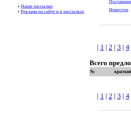
Поставщи
•
Наши рассылки
Инвестор
•
Реклама на сайте и в рассылках
|
1
|
2
|
3
|
4
Всего предл
№
кратки
|
1
|
2
|
3
|
4