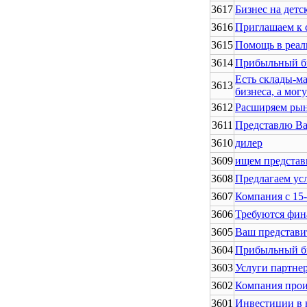
3617
Бизнес на детс
3616
Приглашаем к 
3615
Помощь в реал
3614
Прибыльный б
Есть склады-ма
3613
бизнеса, а могу
3612
Расширяем рын
3611
Представлю Ва
3610
дилер
3609
ищем представ
3608
Предлагаем ус
3607
Компания с 15
3606
Требуются фин
3605
Ваш представи
3604
Прибыльный би
3603
Услуги партнер
3602
Компания прои
3601
Инвестиции в