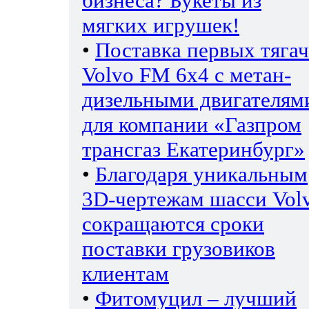
бизнеса? Букеты из
мягких игрушек!
•
Поставка первых тяга
Volvo FM 6х4 с метан-
дизельными двигателям
для компании «Газпром
трансгаз Екатеринбург»
•
Благодаря уникальным
3D-чертежам шасси Vol
сокращаются сроки
поставки грузовиков
клиентам
•
Фитомуцил – лучший