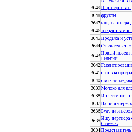
Вы указали в В
3649
Партнерская п
3648
фрукты
3647
ищу партнера д
3646
требуются инв
3645
Продажа и уст
3644
Строительство
Новый проект 
3643
Бельгии
3642
Гарантированн
3641
оптовая продаж
3640
стать диллеро
3639
Молоко для кл
3638
Инвестировани
3637
Ваши интересы
3636
Буду партнёро
Ищу партнёра 
3635
бизнеса.
3634
Представитель