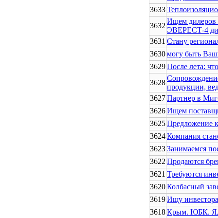
3633
Теплоизоляци
Ищем дилеров 
3632
ЭВЕРЕСТ-4 диз
3631
Стану региона
3630
могу быть Ваш
3629
После лета: чт
Сопровождение 
3628
продукции, ве
3627
Партнер в Миг
3626
Ищем поставщи
3625
Предложение 
3624
Компания стан
3623
Занимаемся пос
3622
Продаются бре
3621
Требуются инве
3620
Колбасный зав
3619
Ищу инвестора
3618
Крым. ЮБК. Ял