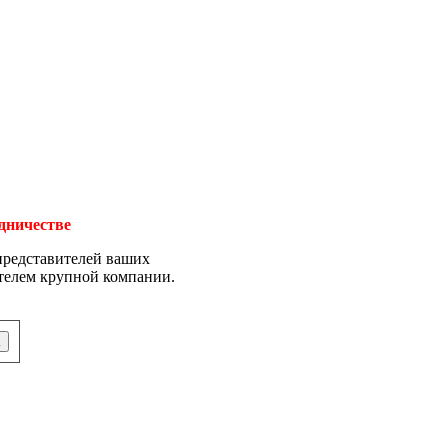
удничестве
представителей ваших
ителем крупной компании.