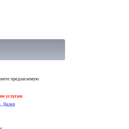
лните предлагаемую
им услугам
, Дилер
ес