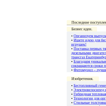
Последние поступле
Бизнес идеи.
•
Организуем выпуск
•
Ищете идею для биз
игрушек!
•
Поставка первых тя
дизельными двигате
трансгаз Екатеринбу
•
Благодаря уникаль
сокращаются сроки п
•
Фитомуцил – лучш
Изобретения.
•
Бестопливный гене
•
Электровелосипед 
•
Гибридная теплова
•
Технологии для ор
•
Стильные толстов