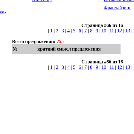
Франчайзинг
лках
Страница #66 из 16
|
1
|
2
|
3
|
4
|
5
|
6
|
7
|
8
|
9
|
10
|
11
|
12
|
13
|
Всего предложений:
755
№
краткий смысл предложения
Страница #66 из 16
|
1
|
2
|
3
|
4
|
5
|
6
|
7
|
8
|
9
|
10
|
11
|
12
|
13
|