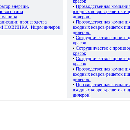
красок
ратор энергии.
•
Прозводственная компани
нового типа
входных ковров-решеток ищ
я машина
дилеров!
ганизации производства
•
Прозводственная компани
ки! НОВИНКА! Ищем дилеров
входных ковров-решеток ищ
дилеров!
•
Сотрудничество с произво
красок
•
Сотрудничество с произво
красок
•
Сотрудничество с произво
красок
•
Прозводственная компани
входных ковров-решеток ищ
дилеров!
•
Прозводственная компани
входных ковров-решеток ищ
дилеров!