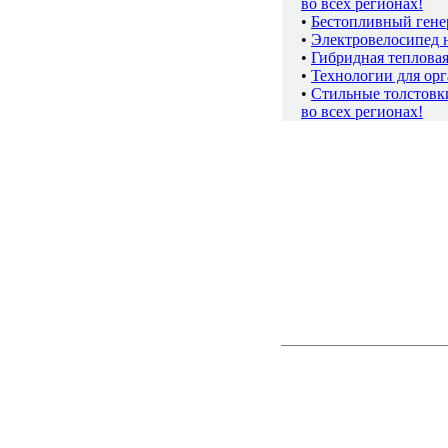
во всех регионах!
•
Бестопливный гене
•
Электровелосипед 
•
Гибридная теплова
•
Технологии для ор
•
Стильные толстов
во всех регионах!