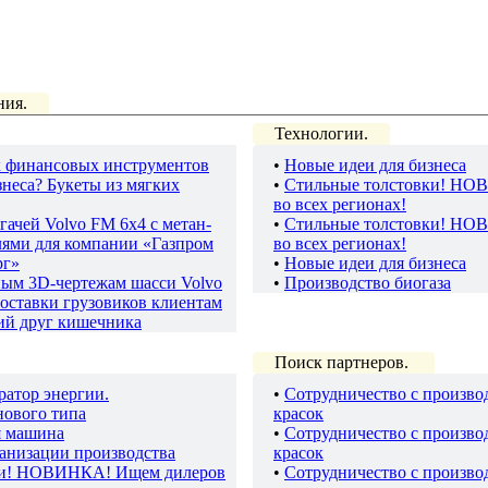
ния.
Технологии.
 финансовых инструментов
•
Новые идеи для бизнеса
неса? Букеты из мягких
•
Стильные толстовки! НО
во всех регионах!
гачей Volvo FM 6х4 с метан-
•
Стильные толстовки! НО
лями для компании «Газпром
во всех регионах!
рг»
•
Новые идеи для бизнеса
ным 3D-чертежам шасси Volvo
•
Производство биогаза
оставки грузовиков клиентам
ий друг кишечника
Поиск партнеров.
ратор энергии.
•
Сотрудничество с произво
нового типа
красок
я машина
•
Сотрудничество с произво
ганизации производства
красок
ки! НОВИНКА! Ищем дилеров
•
Сотрудничество с произво