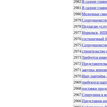
2982
В салоне главн
2981
В салоне главн
2980
Молочные смес
2979
Сотрудничеств
2978
Педлагаю услуг
2977
Норильск, НП
2976
гостиничный би
2975
Сотрудничеств
2974
строительство 
2973
Требуется инве
2972
Представитель
2971
закупка зерно
2970
Ищу партнёра 
2969
требуются пар
2968
поставки прод
2967
Спирулина в к
2966
Представим ин