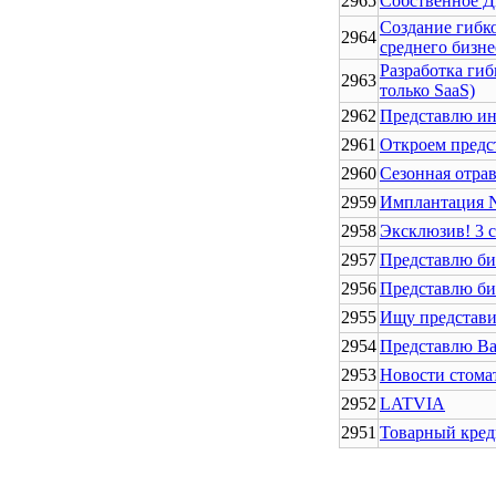
2965
Собственное Д
Создание гибк
2964
среднего бизне
Разработка гиб
2963
только SaaS)
2962
Представлю ин
2961
Откроем предс
2960
Сезонная отра
2959
Имплантация N
2958
Эксклюзив! 3 
2957
Представлю би
2956
Представлю би
2955
Ищу представи
2954
Представлю В
2953
Новости стомат
2952
LATVIA
2951
Товарный кред