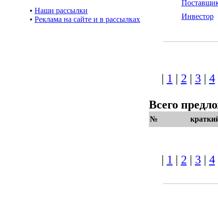
Поставщи
•
Наши рассылки
Инвестор
•
Реклама на сайте и в рассылках
|
1
|
2
|
3
|
4
Всего предл
№
кратки
|
1
|
2
|
3
|
4