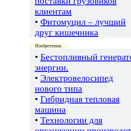
поставки грузовиков
клиентам
•
Фитомуцил – лучший
друг кишечника
Изобретения.
•
Бестопливный генерат
энергии.
•
Электровелосипед
нового типа
•
Гибридная тепловая
машина
•
Технологии для
организации производс