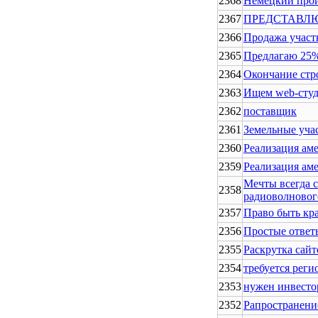
2368
Немецкий прои
2367
ПРЕДСТАВЛЮ
2366
Продажа участк
2365
Предлагаю 25%
2364
Окончание стр
2363
Ищем web-студ
2362
поставщик
2361
Земельные уча
2360
Реализация ам
2359
Реализация ам
Мечты всегда 
2358
радиоволновог
2357
Право быть кр
2356
Простые ответ
2355
Раскрутка сайт
2354
требуется рег
2353
нужен инвесто
2352
Рапространени