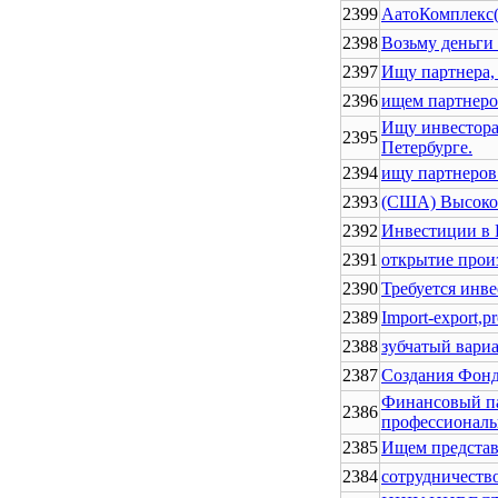
2399
АатоКомплекс
2398
Возьму деньги 
2397
Ищу партнера, 
2396
ищем партнеро
Ищу инвестора 
2395
Петербурге.
2394
ищу партнеров
2393
(США) Высоко
2392
Инвестиции в
2391
открытие прои
2390
Требуется инве
2389
Import-export,p
2388
зубчатый вари
2387
Создания Фонд
Финансовый па
2386
профессиональ
2385
Ищем представ
2384
сотрудничеств