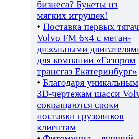
бизнеса? Букеты из
мягких игрушек!
•
Поставка первых тяга
Volvo FM 6х4 с метан-
дизельными двигателям
для компании «Газпром
трансгаз Екатеринбург»
•
Благодаря уникальным
3D-чертежам шасси Vol
сокращаются сроки
поставки грузовиков
клиентам
•
Фитомуцил – лучший