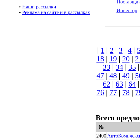
Поставщи
•
Наши рассылки
Инвестор
•
Реклама на сайте и в рассылках
|
1
|
2
|
3
|
4
|
18
|
19
|
20
|
2
|
33
|
34
|
35
47
|
48
|
49
|
5
|
62
|
63
|
64
76
|
77
|
78
|
7
Всего предл
№
2400
АвтоКомплекс