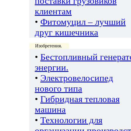
поставки грузовиков
клиентам
•
Фитомуцил – лучший
друг кишечника
Изобретения.
•
Бестопливный генерат
энергии.
•
Электровелосипед
нового типа
•
Гибридная тепловая
машина
•
Технологии для
организации производс