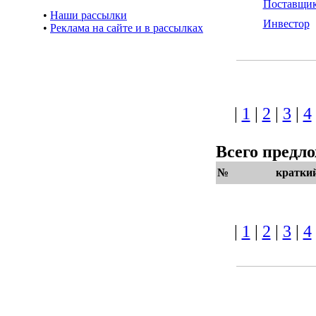
Поставщи
•
Наши рассылки
Инвестор
•
Реклама на сайте и в рассылках
|
1
|
2
|
3
|
4
Всего предл
№
кратки
|
1
|
2
|
3
|
4