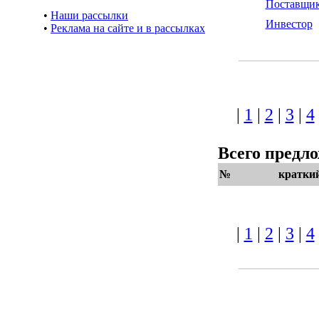
Поставщи
•
Наши рассылки
Инвестор
•
Реклама на сайте и в рассылках
|
1
|
2
|
3
|
4
Всего предл
№
кратки
|
1
|
2
|
3
|
4