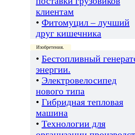
поставки грузовиков
клиентам
•
Фитомуцил – лучший
друг кишечника
Изобретения.
•
Бестопливный генерат
энергии.
•
Электровелосипед
нового типа
•
Гибридная тепловая
машина
•
Технологии для
организации производс