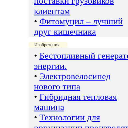
поставки грузовиков
клиентам
•
Фитомуцил – лучший
друг кишечника
Изобретения.
•
Бестопливный генерат
энергии.
•
Электровелосипед
нового типа
•
Гибридная тепловая
машина
•
Технологии для
организации производс