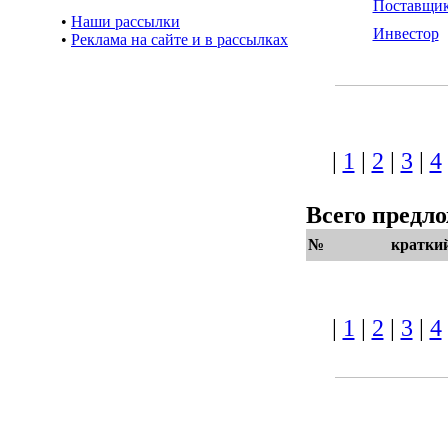
Поставщи
•
Наши рассылки
Инвестор
•
Реклама на сайте и в рассылках
|
1
|
2
|
3
|
4
Всего предл
№
кратки
|
1
|
2
|
3
|
4