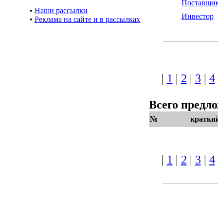
Поставщи
•
Наши рассылки
Инвестор
•
Реклама на сайте и в рассылках
|
1
|
2
|
3
|
4
Всего предл
№
кратки
|
1
|
2
|
3
|
4