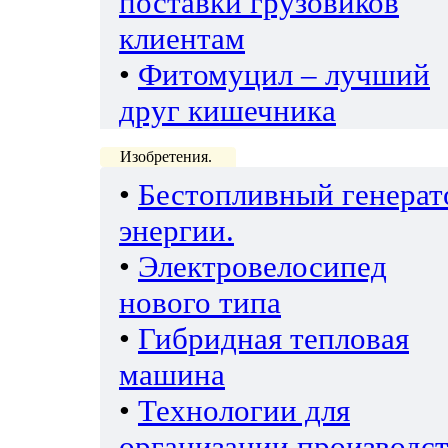
поставки грузовиков
клиентам
•
Фитомуцил – лучший
друг кишечника
Изобретения.
•
Бестопливный генерат
энергии.
•
Электровелосипед
нового типа
•
Гибридная тепловая
машина
•
Технологии для
организации производс