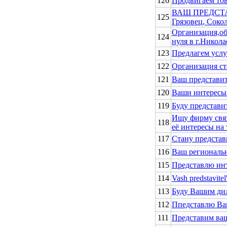
126
Продвигаем тов
ВАШ ПРЕДСТАВИ
125
Грязовец, Сокол
Организация,об
124
нуля в г.Никол
123
Предлагем услу
122
Организация ст
121
Ваш представит
120
Ваши интересы 
119
Буду представи
Ищу фирму связ
118
её интересы на
117
Стану представ
116
Ваш региональн
115
Представлю инт
114
Vash predstavite
113
Буду Вашим ди
112
Ппедставлю Ва
111
Представим ваш