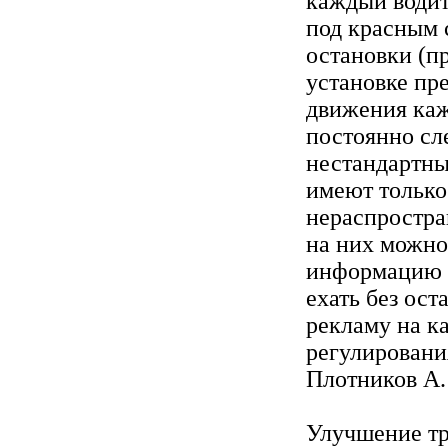
каждый водит
под красным с
остановки (п
установке пр
движения каж
постоянно сл
нестандартны
имеют только
нераспростра
на них можн
информацию т
ехать без ос
рекламу на к
регулировани
Плотников А.
Улучшение тр