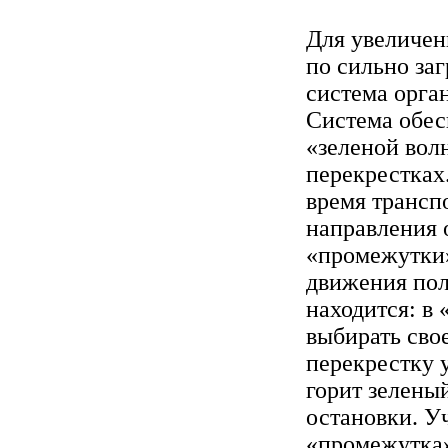
Для увеличен
по сильно за
система орга
Система обес
«зеленой вол
перекрестках
время трансп
направления 
«промежутки»
движения пол
находится: в
выбирать сво
перекрестку 
горит зелены
остановки. У
«промежутка»