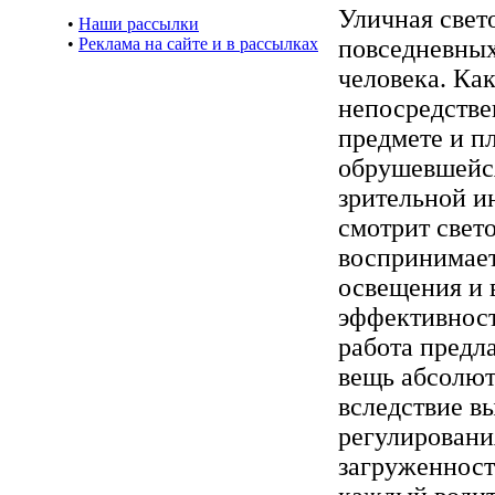
Уличная свет
•
Наши рассылки
•
Реклама на сайте и в рассылках
повседневны
человека. Как
непосредстве
предмете и п
обрушевшейся
зрительной и
смотрит свет
воспринимает
освещения и 
эффективност
работа предла
вещь абсолют
вследствие в
регулировани
загруженност