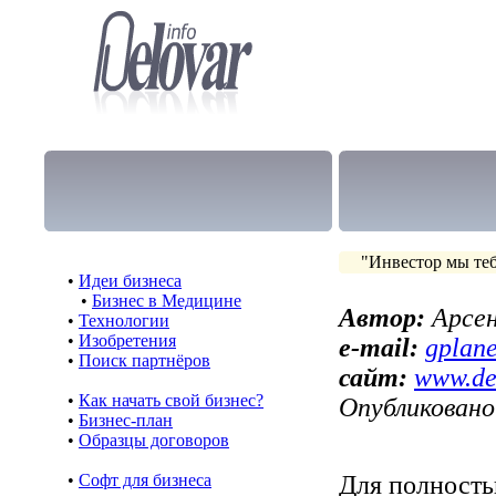
"Инвестор мы те
•
Идеи бизнеса
•
Бизнес в Медицине
Автор:
Арсе
•
Технологии
•
Изобретения
e-mail:
gplan
•
Поиск партнёров
сайт:
www.de
•
Как начать свой бизнес?
Опубликовано
•
Бизнес-план
•
Образцы договоров
•
Cофт для бизнеса
Для полность