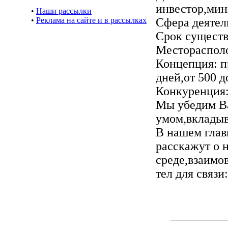
инвестор,мин
•
Наши рассылки
•
Реклама на сайте и в рассылках
Сфера деят
Срок существ
Месторасполо
Концепция: п
дней,от 500 д
Конкуренция:
Мы убедим Ва
умом,вклады
В нашем гла
расскажут о 
среде,взаимо
тел для связи