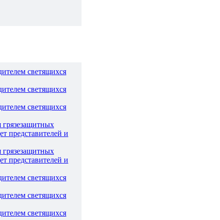
дителем светящихся
дителем светящихся
дителем светящихся
я грязезащитных
ет представителей и
я грязезащитных
ет представителей и
дителем светящихся
дителем светящихся
дителем светящихся