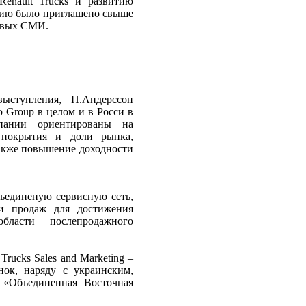
Renault Trucks и развитию
цию было приглашено свыше
ловых СМИ.
ыступления, П.Андерссон
 Group в целом и в Росси в
мпании ориентированы на
 покрытия и доли рынка,
также повышение доходности
ъединеную сервисную сеть,
 и продаж для достижения
бласти послепродажного
rucks Sales and Marketing –
ок, наряду с украинским,
 «Объединенная Восточная