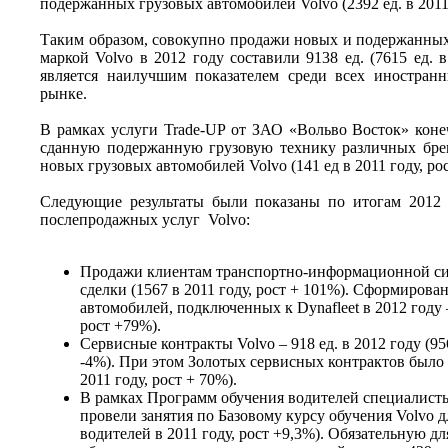
подержанных грузовых автомобилей Volvo (2392 ед. в 2011 
Таким образом, совокупно продажи новых и подержанных
маркой Volvo в 2012 году составили 9138 ед. (7615 ед. в
является наилучшим показателем среди всех иностран
рынке.
В рамках услуги Trade-UP от ЗАО «Вольво Восток» коне
сданную подержанную грузовую технику различных бре
новых грузовых автомобилей Volvo (141 ед в 2011 году, ро
Следующие результаты были показаны по итогам 2012 
послепродажных услуг Volvo:
Продажи клиентам транспортно-информационной сис
сделки (1567 в 2011 году, рост + 101%). Сформиров
автомобилей, подключенных к Dynafleet в 2012 году – 
рост +79%).
Сервисные контракты Volvo – 918 ед. в 2012 году (956
-4%). При этом Золотых сервисных контрактов было п
2011 году, рост + 70%).
В рамках Программ обучения водителей специалисты
провели занятия по Базовому курсу обучения Volvo д
водителей в 2011 году, рост +9,3%). Обязательную д