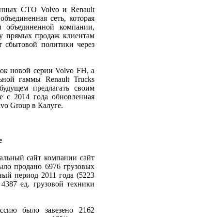
енных СТО Volvo и Renault
объединенная сеть, которая
ии объединенной компании,
ему прямых продаж клиентам
от сбытовой политики через
ок новой серии Volvo FH, а
ной гаммы Renault Trucks
удущем предлагать своим
е с 2014 года обновленная
vo Group в Калуге.
е
иальный сайт компании сайт
было продано 6976 грузовых
ный период 2011 года (5223
 4387 ед. грузовой техники
ссию было завезено 2162