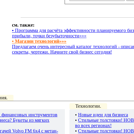
см. также:
•
Программа для расчёта эффективности планируемого бизн
прибыли, точки безубыточности»»»
• Магазин технологий»»»
Предлагаем очень интересный каталог технологий - описа
секреты, чертежи. Начните свой бизнес сегодня!
ния.
Технологии.
 финансовых инструментов
•
Новые идеи для бизнеса
неса? Букеты из мягких
•
Стильные толстовки! НО
во всех регионах!
гачей Volvo FM 6х4 с метан-
•
Стильные толстовки! НО