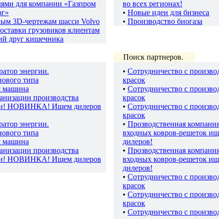
лями для компании «Газпром
во всех регионах!
рг»
•
Новые идеи для бизнеса
ным 3D-чертежам шасси Volvo
•
Производство биогаза
оставки грузовиков клиентам
ий друг кишечника
Поиск партнеров.
ратор энергии.
•
Сотрудничество с произво
нового типа
красок
я машина
•
Сотрудничество с произво
ганизации производства
красок
ки! НОВИНКА! Ищем дилеров
•
Сотрудничество с произво
красок
ратор энергии.
•
Прозводственная компани
нового типа
входных ковров-решеток ищ
я машина
дилеров!
ганизации производства
•
Прозводственная компани
ки! НОВИНКА! Ищем дилеров
входных ковров-решеток ищ
дилеров!
•
Сотрудничество с произво
красок
•
Сотрудничество с произво
красок
•
Сотрудничество с произво