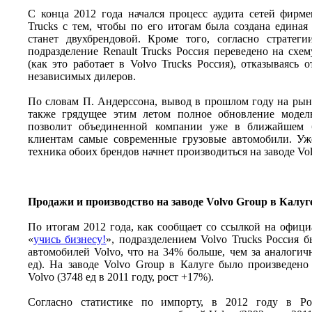
С конца 2012 года начался процесс аудита сетей фирм
Trucks с тем, чтобы по его итогам была создана единая 
станет двухбрендовой. Кроме того, согласно стратег
подразделение Renault Trucks Россия переведено на сх
(как это работает в Volvo Trucks Россия), отказываясь 
независимых дилеров.
По словам П. Андерссона, вывод в прошлом году на рын
также грядущее этим летом полное обновление модель
позволит объединенной компании уже в ближайшем б
клиентам самые современные грузовые автомобили. Уж
техника обоих брендов начнет производиться на заводе Vol
Продажи и производство на заводе Volvo Group в Калуг
По итогам 2012 года, как сообщает со ссылкой на офиц
«
учись бизнесу!
», подразделением Volvo Trucks Россия 
автомобилей Volvo, что на 34% больше, чем за аналогич
ед). На заводе Volvo Group в Калуге было произведено
Volvo (3748 ед в 2011 году, рост +17%).
Согласно статистике по импорту, в 2012 году в Ро