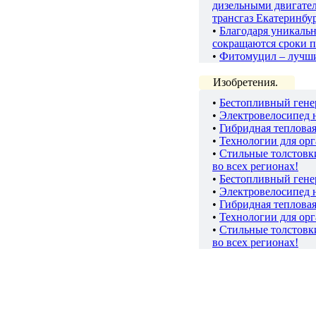
дизельными двигате
трансгаз Екатеринбу
•
Благодаря уникаль
сокращаются сроки п
•
Фитомуцил – лучш
Изобретения.
•
Бестопливный гене
•
Электровелосипед 
•
Гибридная теплова
•
Технологии для ор
•
Стильные толстов
во всех регионах!
•
Бестопливный гене
•
Электровелосипед 
•
Гибридная теплова
•
Технологии для ор
•
Стильные толстов
во всех регионах!