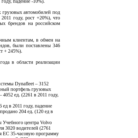
году, падение -10%).
 грузовых автомобилей под
 2011 году, рост +20%), что
ных брендов на российском
чным клиентам, в обмен на
ндов, были поставлены 346
ст + 245%).
года в области реализации
темы Dynafleet – 3152
анный портфель грузовых
4052 ед. (2261 в 2011 году,
 ед в 2011 году, падение
родано 204 ед. (120 ед в
 Учебного центра Volvo
ля 3020 водителей (2761
ля ЕС 35-часовую программу