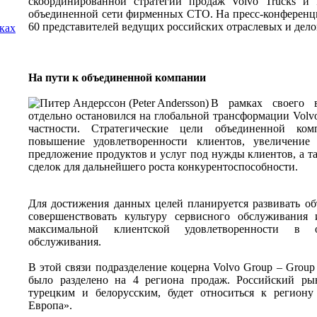
скоординированной стратегии продаж Volvo Trucks и 
объединенной сети фирменных СТО. На пресс-конферен
60 представителей ведущих российских отраслевых и де
лках
На пути к объединенной компании
В рамках своего в
отдельно остановился на глобальной трансформации Volvo
частности. Стратегические цели объединенной ко
повышение удовлетворенности клиентов, увеличение
предложение продуктов и услуг под нужды клиентов, а 
сделок для дальнейшего роста конкурентоспособности.
Для достижения данных целей планируется развивать об
совершенствовать культуру сервисного обслуживания
максимальной клиентской удовлетворенности в о
обслуживания.
В этой связи подразделение коцерна Volvo Group – Group T
было разделено на 4 региона продаж. Российский рын
турецким и белорусским, будет относиться к региону
Европа».