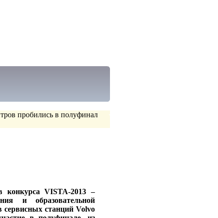
нтров пробились в полуфинал
в конкурса VISTA-2013 –
ния и образовательной
в сервисных станций Volvo
частие в полуфинале, из