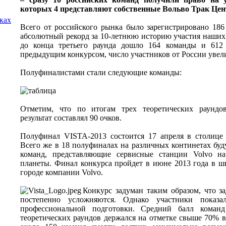
которых 4 представляют собственные Вольво Трак Цен
лках
Всего от российского рынка было зарегистрировано 186
абсолютный рекорд за 10-летнюю историю участия наших
до конца третьего раунда дошло 164 команды и 612
предыдущим конкурсом, число участников от России увели
Полуфиналистами стали следующие команды:
Отметим, что по итогам трех теоретических раундо
результат составлял 90 очков.
Полуфинал VISTA-2013 состоится 17 апреля в столице
Всего же в 18 полуфиналах на различных континетах буд
команд, представляющие сервисные станции Volvo н
планеты. Финал конкурса пройдет в июне 2013 года в ш
городе компании Volvo.
Конкурс задуман таким образом, что з
постепенно усложняются. Однако участники показа
профессиональной подготовки. Средний балл коман
теоретических раундов держался на отметке свыше 70% в