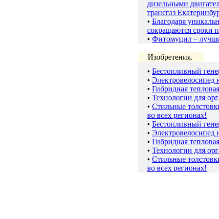
дизельными двигате
трансгаз Екатеринбу
•
Благодаря уникаль
сокращаются сроки п
•
Фитомуцил – лучш
Изобретения.
•
Бестопливный гене
•
Электровелосипед 
•
Гибридная теплова
•
Технологии для ор
•
Стильные толстов
во всех регионах!
•
Бестопливный гене
•
Электровелосипед 
•
Гибридная теплова
•
Технологии для ор
•
Стильные толстов
во всех регионах!