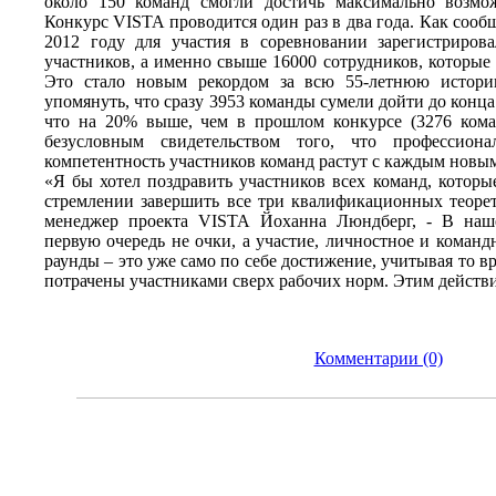
около 150 команд смогли достичь максимально возмо
Конкурс VISTA проводится один раз в два года. Как сообщ
2012 году для участия в соревновании зарегистрирова
участников, а именно свыше 16000 сотрудников, которые
Это стало новым рекордом за всю 55-летнюю истори
упомянуть, что сразу 3953 команды сумели дойти до конца 
что на 20% выше, чем в прошлом конкурсе (3276 кома
безусловным свидетельством того, что профессион
компетентность участников команд растут с каждым новы
«Я бы хотел поздравить участников всех команд, котор
стремлении завершить все три квалификационных теорет
менеджер проекта VISTA Йоханна Люндберг, - В наш
первую очередь не очки, а участие, личностное и команд
раунды – это уже само по себе достижение, учитывая то в
потрачены участниками сверх рабочих норм. Этим действ
Комментарии (0)