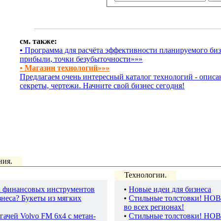
см. также:
•
Программа для расчёта эффективности планируемого бизн
прибыли, точки безубыточности»»»
• Магазин технологий»»»
Предлагаем очень интересный каталог технологий - описа
секреты, чертежи. Начните свой бизнес сегодня!
ния.
Технологии.
 финансовых инструментов
•
Новые идеи для бизнеса
неса? Букеты из мягких
•
Стильные толстовки! НО
во всех регионах!
гачей Volvo FM 6х4 с метан-
•
Стильные толстовки! НО