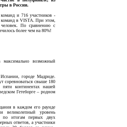
тры в России.
 команд и 716 участников -
 команд в VISTA. При этом,
 человек. По сравнению с
чилось более чем на 80%!
в максимально возможный
 Испании, городе Мадриде.
ут соревноваться свыше 180
а пяти континентах нашей
ведском Гетеборге – родном
адания в каждом его раунде
ли великолепный уровень
д по итогам первых двух
ерных ответов, а участники