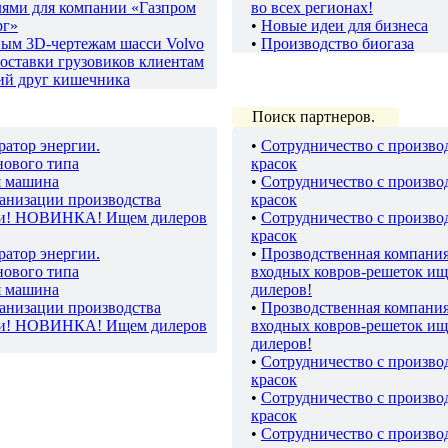
лями для компании «Газпром
во всех регионах!
рг»
•
Новые идеи для бизнеса
ным 3D-чертежам шасси Volvo
•
Производство биогаза
оставки грузовиков клиентам
ий друг кишечника
Поиск партнеров.
ратор энергии.
•
Сотрудничество с произво
нового типа
красок
я машина
•
Сотрудничество с произво
ганизации производства
красок
ки! НОВИНКА! Ищем дилеров
•
Сотрудничество с произво
красок
ратор энергии.
•
Прозводственная компани
нового типа
входных ковров-решеток ищ
я машина
дилеров!
ганизации производства
•
Прозводственная компани
ки! НОВИНКА! Ищем дилеров
входных ковров-решеток ищ
дилеров!
•
Сотрудничество с произво
красок
•
Сотрудничество с произво
красок
•
Сотрудничество с произво