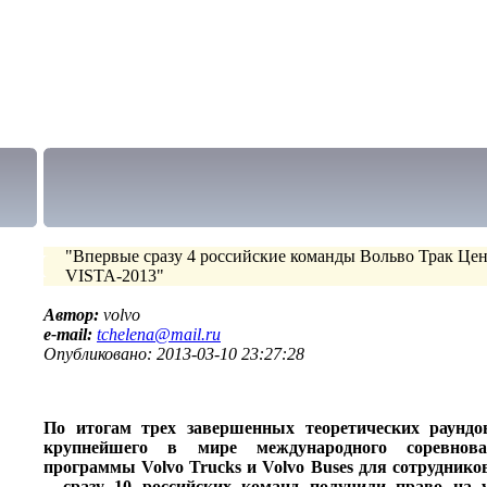
"Впервые сразу 4 российские команды Вольво Трак Це
VISTA-2013"
Автор:
volvo
e-mail:
tchelena@mail.ru
Опубликовано: 2013-03-10 23:27:28
По итогам трех завершенных теоретических раундо
крупнейшего в мире международного соревнова
программы Volvo Trucks и Volvo Buses для сотруднико
– сразу 10 российских команд получили право на у