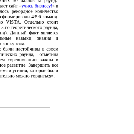
жных 30 баллов за раунд.
ает сайт «
учись бизнесу!
» в
лось рекордное количество
 сформировали 4396 команд.
ю VISTA. Отдельно стоит
3-го теоретического раунда,
нд). Данный факт является
альные навыки, знания и
м конкурсом.
ые были настойчивы в своем
ических раунда, - отметила
ем соревновании важны в
ное развитие. Завершить все
ремя и усилия, которые были
ительно можно гордиться».