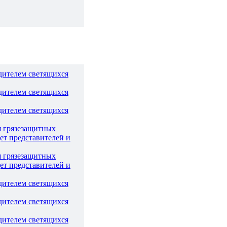
дителем светящихся
дителем светящихся
дителем светящихся
я грязезащитных
ет представителей и
я грязезащитных
ет представителей и
дителем светящихся
дителем светящихся
дителем светящихся