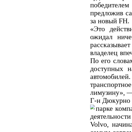
победителем
предложив са
за новый FH.
«Это действ
ожидал ниче
рассказыва
владелец впе
По его слова
доступных н
автомобиле
транспортное
лимузину», —
Г-н Дюкурно з
парке комп
деятельности
Volvo, начин