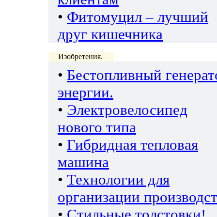
•
Фитомуцил – лучший
друг кишечника
Изобретения.
•
Бестопливный генерат
энергии.
•
Электровелосипед
нового типа
•
Гибридная тепловая
машина
•
Технологии для
организации производс
•
Стильные толстовки!