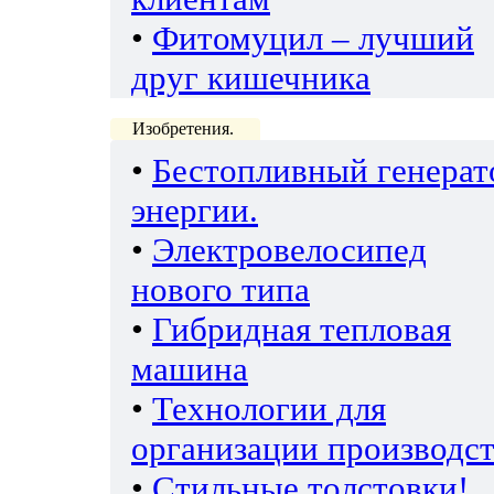
•
Фитомуцил – лучший
друг кишечника
Изобретения.
•
Бестопливный генерат
энергии.
•
Электровелосипед
нового типа
•
Гибридная тепловая
машина
•
Технологии для
организации производс
•
Стильные толстовки!