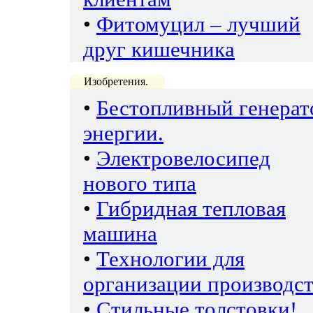
•
Фитомуцил – лучший
друг кишечника
Изобретения.
•
Бестопливный генерат
энергии.
•
Электровелосипед
нового типа
•
Гибридная тепловая
машина
•
Технологии для
организации производс
•
Стильные толстовки!