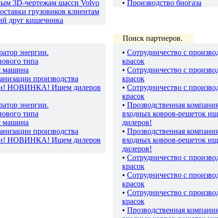
ным 3D-чертежам шасси Volvo
•
Производство биогаза
оставки грузовиков клиентам
ий друг кишечника
Поиск партнеров.
ратор энергии.
•
Сотрудничество с произво
нового типа
красок
я машина
•
Сотрудничество с произво
ганизации производства
красок
ки! НОВИНКА! Ищем дилеров
•
Сотрудничество с произво
красок
ратор энергии.
•
Прозводственная компани
нового типа
входных ковров-решеток ищ
я машина
дилеров!
ганизации производства
•
Прозводственная компани
ки! НОВИНКА! Ищем дилеров
входных ковров-решеток ищ
дилеров!
•
Сотрудничество с произво
красок
•
Сотрудничество с произво
красок
•
Сотрудничество с произво
красок
•
Прозводственная компани