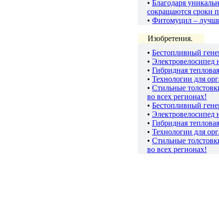
•
Благодаря уникаль
сокращаются сроки п
•
Фитомуцил – лучш
Изобретения.
•
Бестопливный гене
•
Электровелосипед 
•
Гибридная теплова
•
Технологии для ор
•
Стильные толстов
во всех регионах!
•
Бестопливный гене
•
Электровелосипед 
•
Гибридная теплова
•
Технологии для ор
•
Стильные толстов
во всех регионах!