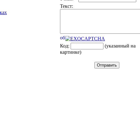
Текст:
лках
Код:
(указанный на
картинке)