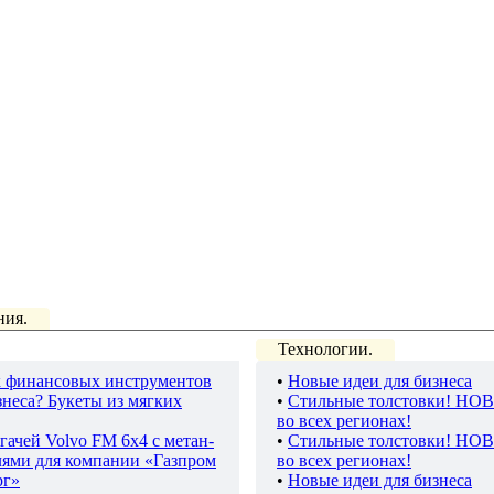
ния.
Технологии.
 финансовых инструментов
•
Новые идеи для бизнеса
неса? Букеты из мягких
•
Стильные толстовки! НО
во всех регионах!
гачей Volvo FM 6х4 с метан-
•
Стильные толстовки! НО
лями для компании «Газпром
во всех регионах!
рг»
•
Новые идеи для бизнеса