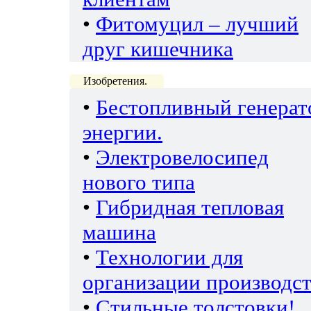
•
Фитомуцил – лучший
друг кишечника
Изобретения.
•
Бестопливный генерат
энергии.
•
Электровелосипед
нового типа
•
Гибридная тепловая
машина
•
Технологии для
организации производс
•
Стильные толстовки!