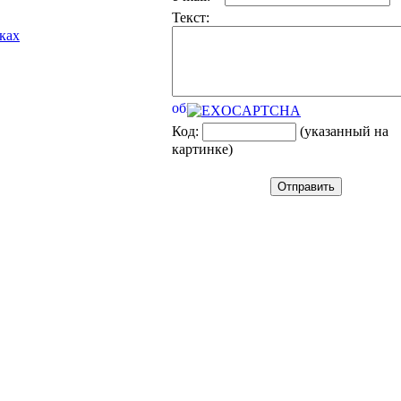
Текст:
лках
Код:
(указанный на
картинке)