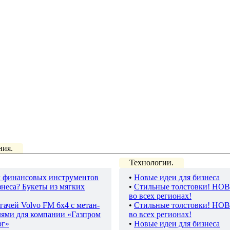
ния.
Технологии.
 финансовых инструментов
•
Новые идеи для бизнеса
неса? Букеты из мягких
•
Стильные толстовки! НО
во всех регионах!
гачей Volvo FM 6х4 с метан-
•
Стильные толстовки! НО
лями для компании «Газпром
во всех регионах!
рг»
•
Новые идеи для бизнеса