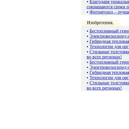
•
Благодаря уникаль
сокращаются сроки п
•
Фитомуцил – лучш
Изобретения.
•
Бестопливный гене
•
Электровелосипед 
•
Гибридная теплова
•
Технологии для ор
•
Стильные толстов
во всех регионах!
•
Бестопливный гене
•
Электровелосипед 
•
Гибридная теплова
•
Технологии для ор
•
Стильные толстов
во всех регионах!