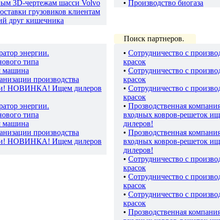
ным 3D-чертежам шасси Volvo
•
Производство биогаза
оставки грузовиков клиентам
ий друг кишечника
Поиск партнеров.
ратор энергии.
•
Сотрудничество с произво
нового типа
красок
я машина
•
Сотрудничество с произво
ганизации производства
красок
ки! НОВИНКА! Ищем дилеров
•
Сотрудничество с произво
красок
ратор энергии.
•
Прозводственная компани
нового типа
входных ковров-решеток ищ
я машина
дилеров!
ганизации производства
•
Прозводственная компани
ки! НОВИНКА! Ищем дилеров
входных ковров-решеток ищ
дилеров!
•
Сотрудничество с произво
красок
•
Сотрудничество с произво
красок
•
Сотрудничество с произво
красок
•
Прозводственная компани