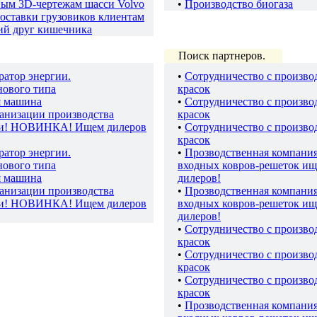
ным 3D-чертежам шасси Volvo
•
Производство биогаза
оставки грузовиков клиентам
ий друг кишечника
Поиск партнеров.
ратор энергии.
•
Сотрудничество с произво
нового типа
красок
я машина
•
Сотрудничество с произво
ганизации производства
красок
ки! НОВИНКА! Ищем дилеров
•
Сотрудничество с произво
красок
ратор энергии.
•
Прозводственная компани
нового типа
входных ковров-решеток ищ
я машина
дилеров!
ганизации производства
•
Прозводственная компани
ки! НОВИНКА! Ищем дилеров
входных ковров-решеток ищ
дилеров!
•
Сотрудничество с произво
красок
•
Сотрудничество с произво
красок
•
Сотрудничество с произво
красок
•
Прозводственная компани