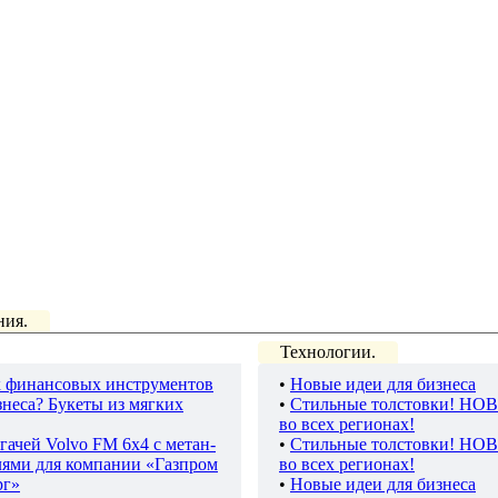
ния.
Технологии.
 финансовых инструментов
•
Новые идеи для бизнеса
неса? Букеты из мягких
•
Стильные толстовки! НО
во всех регионах!
гачей Volvo FM 6х4 с метан-
•
Стильные толстовки! НО
лями для компании «Газпром
во всех регионах!
рг»
•
Новые идеи для бизнеса