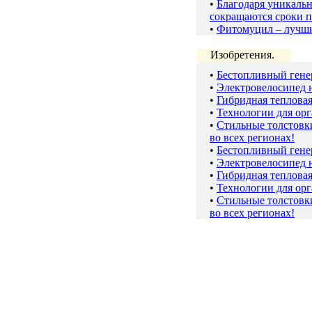
•
Благодаря уникаль
сокращаются сроки п
•
Фитомуцил – лучш
Изобретения.
•
Бестопливный гене
•
Электровелосипед 
•
Гибридная теплова
•
Технологии для ор
•
Стильные толстов
во всех регионах!
•
Бестопливный гене
•
Электровелосипед 
•
Гибридная теплова
•
Технологии для ор
•
Стильные толстов
во всех регионах!