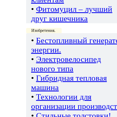
•
Фитомуцил – лучший
друг кишечника
Изобретения.
•
Бестопливный генерат
энергии.
•
Электровелосипед
нового типа
•
Гибридная тепловая
машина
•
Технологии для
организации производс
•
Стильные толстовки!