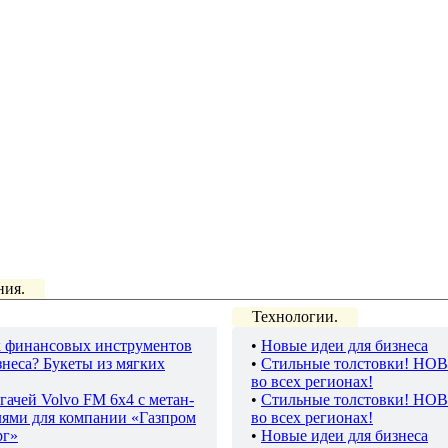
ния.
Технологии.
 финансовых инструментов
•
Новые идеи для бизнеса
неса? Букеты из мягких
•
Стильные толстовки! НО
во всех регионах!
гачей Volvo FM 6х4 с метан-
•
Стильные толстовки! НО
лями для компании «Газпром
во всех регионах!
рг»
•
Новые идеи для бизнеса