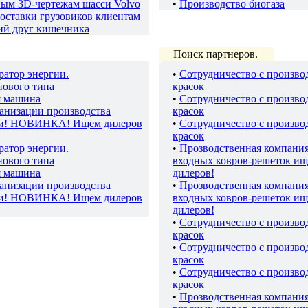
ным 3D-чертежам шасси Volvo
•
Производство биогаза
оставки грузовиков клиентам
ий друг кишечника
Поиск партнеров.
ратор энергии.
•
Сотрудничество с произво
нового типа
красок
я машина
•
Сотрудничество с произво
ганизации производства
красок
ки! НОВИНКА! Ищем дилеров
•
Сотрудничество с произво
красок
ратор энергии.
•
Прозводственная компани
нового типа
входных ковров-решеток ищ
я машина
дилеров!
ганизации производства
•
Прозводственная компани
ки! НОВИНКА! Ищем дилеров
входных ковров-решеток ищ
дилеров!
•
Сотрудничество с произво
красок
•
Сотрудничество с произво
красок
•
Сотрудничество с произво
красок
•
Прозводственная компани