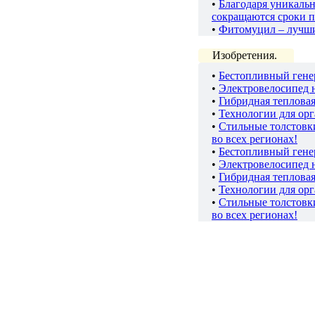
•
Благодаря уникаль
сокращаются сроки п
•
Фитомуцил – лучш
Изобретения.
•
Бестопливный гене
•
Электровелосипед 
•
Гибридная теплова
•
Технологии для ор
•
Стильные толстов
во всех регионах!
•
Бестопливный гене
•
Электровелосипед 
•
Гибридная теплова
•
Технологии для ор
•
Стильные толстов
во всех регионах!