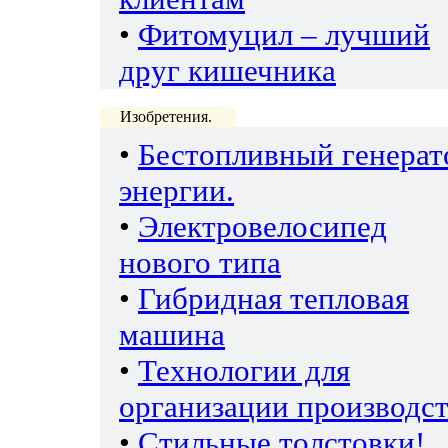
•
Фитомуцил – лучший
друг кишечника
Изобретения.
•
Бестопливный генерат
энергии.
•
Электровелосипед
нового типа
•
Гибридная тепловая
машина
•
Технологии для
организации производс
•
Стильные толстовки!