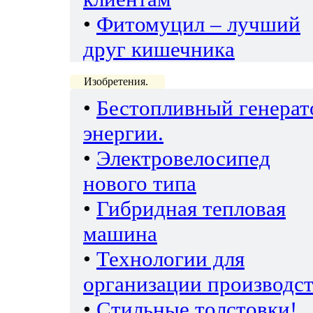
•
Фитомуцил – лучший
друг кишечника
Изобретения.
•
Бестопливный генерат
энергии.
•
Электровелосипед
нового типа
•
Гибридная тепловая
машина
•
Технологии для
организации производс
•
Стильные толстовки!