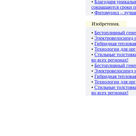
•
Благодаря уникаль
сокращаются сроки п
•
Фитомуцил – лучш
Изобретения.
•
Бестопливный гене
•
Электровелосипед 
•
Гибридная теплова
•
Технологии для ор
•
Стильные толстов
во всех регионах!
•
Бестопливный гене
•
Электровелосипед 
•
Гибридная теплова
•
Технологии для ор
•
Стильные толстов
во всех регионах!