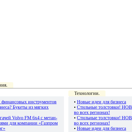
ния.
Технологии.
 финансовых инструментов
•
Новые идеи для бизнеса
неса? Букеты из мягких
•
Стильные толстовки! НО
во всех регионах!
гачей Volvo FM 6х4 с метан-
•
Стильные толстовки! НО
лями для компании «Газпром
во всех регионах!
рг»
•
Новые идеи для бизнеса