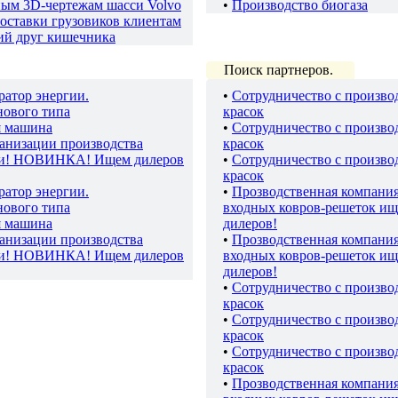
ным 3D-чертежам шасси Volvo
•
Производство биогаза
оставки грузовиков клиентам
ий друг кишечника
Поиск партнеров.
ратор энергии.
•
Сотрудничество с произво
нового типа
красок
я машина
•
Сотрудничество с произво
ганизации производства
красок
ки! НОВИНКА! Ищем дилеров
•
Сотрудничество с произво
красок
ратор энергии.
•
Прозводственная компани
нового типа
входных ковров-решеток ищ
я машина
дилеров!
ганизации производства
•
Прозводственная компани
ки! НОВИНКА! Ищем дилеров
входных ковров-решеток ищ
дилеров!
•
Сотрудничество с произво
красок
•
Сотрудничество с произво
красок
•
Сотрудничество с произво
красок
•
Прозводственная компани