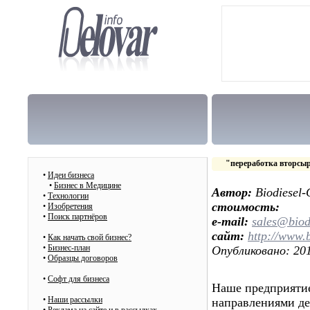
"переработка вторсыр
•
Идеи бизнеса
•
Бизнес в Медицине
Автор:
Biodiesel-
•
Технологии
стоимость:
•
Изобретения
•
Поиск партнёров
e-mail:
sales@biod
сайт:
http://www.
•
Как начать свой бизнес?
•
Бизнес-план
Опубликовано: 201
•
Образцы договоров
•
Cофт для бизнеса
Наше предприятие
•
Наши рассылки
направлениями д