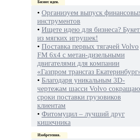
Бизнес идеи.
•
Организуем выпуск финансовы
инструментов
•
Ищете идею для бизнеса? Буке
из мягких игрушек!
•
Поставка первых тягачей Volvo
FM 6х4 с метан-дизельными
двигателями для компании
«Газпром трансгаз Екатеринбург
•
Благодаря уникальным 3D-
чертежам шасси Volvo сокращаю
сроки поставки грузовиков
клиентам
•
Фитомуцил – лучший друг
кишечника
Изобретения.