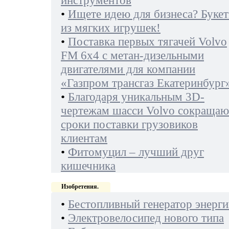
инструментов
•
Ищете идею для бизнеса? Буке
из мягких игрушек!
•
Поставка первых тягачей Volvo
FM 6х4 с метан-дизельными
двигателями для компании
«Газпром трансгаз Екатеринбург
•
Благодаря уникальным 3D-
чертежам шасси Volvo сокращаю
сроки поставки грузовиков
клиентам
•
Фитомуцил – лучший друг
кишечника
Изобретения.
•
Бестопливный генератор энерги
•
Электровелосипед нового типа