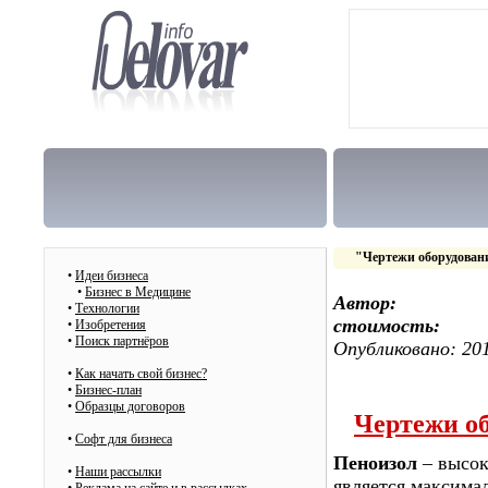
"Чертежи оборудовани
•
Идеи бизнеса
•
Бизнес в Медицине
Автор:
•
Технологии
стоимость:
•
Изобретения
•
Поиск партнёров
Опубликовано: 201
•
Как начать свой бизнес?
•
Бизнес-план
•
Образцы договоров
Чертежи об
•
Cофт для бизнеса
Пеноизол
– высок
•
Наши рассылки
является максима