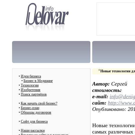
"Новые технологии дл
•
Идеи бизнеса
•
Бизнес в Медицине
Автор:
Сергей
•
Технологии
стоимость:
•
Изобретения
•
Поиск партнёров
e-mail:
info@deni
сайт:
http://www.
•
Как начать свой бизнес?
•
Бизнес-план
Опубликовано: 201
•
Образцы договоров
•
Cофт для бизнеса
Новые технологии
•
Наши рассылки
самых различных с