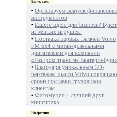
Бизнес идеи.
•
Организуем выпуск финансовы
инструментов
•
Ищете идею для бизнеса? Буке
из мягких игрушек!
•
Поставка первых тягачей Volvo
FM 6х4 с метан-дизельными
двигателями для компании
«Газпром трансгаз Екатеринбург
•
Благодаря уникальным 3D-
чертежам шасси Volvo сокращаю
сроки поставки грузовиков
клиентам
•
Фитомуцил – лучший друг
кишечника
Изобретения.