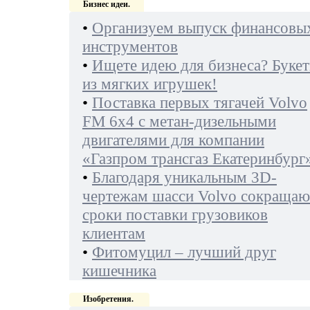
Бизнес идеи.
•
Организуем выпуск финансовы
инструментов
•
Ищете идею для бизнеса? Буке
из мягких игрушек!
•
Поставка первых тягачей Volvo
FM 6х4 с метан-дизельными
двигателями для компании
«Газпром трансгаз Екатеринбург
•
Благодаря уникальным 3D-
чертежам шасси Volvo сокращаю
сроки поставки грузовиков
клиентам
•
Фитомуцил – лучший друг
кишечника
Изобретения.