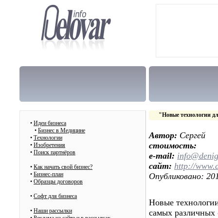
"Новые технологии дл
•
Идеи бизнеса
•
Бизнес в Медицине
Автор:
Сергей
•
Технологии
стоимость:
•
Изобретения
•
Поиск партнёров
e-mail:
info@deni
сайт:
http://www.
•
Как начать свой бизнес?
•
Бизнес-план
Опубликовано: 201
•
Образцы договоров
•
Cофт для бизнеса
Новые технологии
•
Наши рассылки
самых различных с