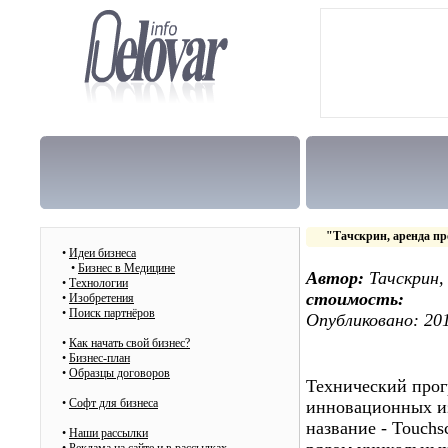
"Тачскрин, аренда пр
•
Идеи бизнеса
•
Бизнес в Медицине
Автор:
Тачскрин,
•
Технологии
стоимость:
•
Изобретения
•
Поиск партнёров
Опубликовано: 201
•
Как начать свой бизнес?
•
Бизнес-план
•
Образцы договоров
Технический прог
•
Cофт для бизнеса
инновационных и
название - Touchsc
•
Наши рассылки