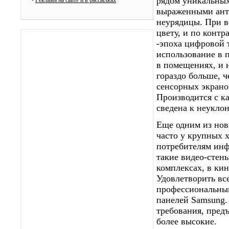
рядом уникальных
•
Реклама на сайте и в рассылках
выраженными анти
неурядицы. При в
цвету, и по конт
-эпоха цифровой 
иcпользование в 
в помещениях, и 
гораздо больше, ч
сенсорных экрано
Производится с к
сведена к неукло
Еще одним из нов
часто у крупных 
потребителям ин
такие видео-стен
комплексах, в кин
Удовлетворить вс
профессиональным
панелей Samsung.
требования, пред
более высокие.