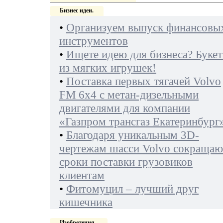
Бизнес идеи.
•
Организуем выпуск финансовы
инструментов
•
Ищете идею для бизнеса? Буке
из мягких игрушек!
•
Поставка первых тягачей Volvo
FM 6х4 с метан-дизельными
двигателями для компании
«Газпром трансгаз Екатеринбург
•
Благодаря уникальным 3D-
чертежам шасси Volvo сокращаю
сроки поставки грузовиков
клиентам
•
Фитомуцил – лучший друг
кишечника
Изобретения.