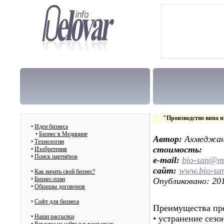
"Производство вина и
•
Идеи бизнеса
•
Бизнес в Медицине
Автор:
Ахмеджан
•
Технологии
стоимость:
•
Изобретения
•
Поиск партнёров
e-mail:
bio-san@ma
сайт:
www.bio-sa
•
Как начать свой бизнес?
•
Бизнес-план
Опубликовано: 201
•
Образцы договоров
•
Cофт для бизнеса
Преимущества пре
•
Наши рассылки
• устранение сез