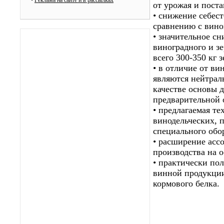
•
Реклама на сайте и в рассылках
от урожая и поста
• снижение себес
сравнению с вино
• значительное с
виноградного и з
всего 300-350 кг 
• в отличие от в
являются нейтрал
качестве основы 
предварительной 
• предлагаемая т
винодельческих, 
специального обо
• расширение асс
производства на о
• практически по
винной продукции
кормового белка.