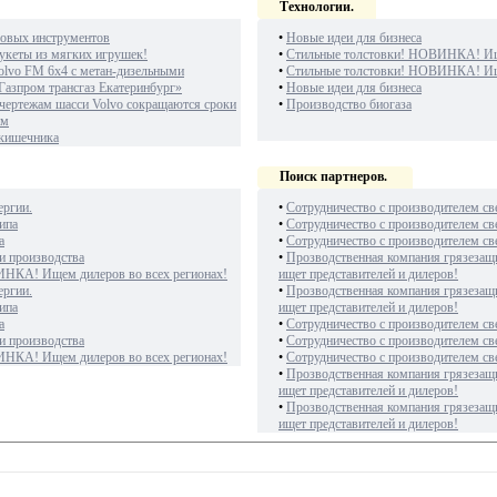
Технологии.
овых инструментов
•
Новые идеи для бизнеса
укеты из мягких игрушек!
•
Стильные толстовки! НОВИНКА! Ище
olvo FM 6х4 с метан-дизельными
•
Стильные толстовки! НОВИНКА! Ище
Газпром трансгаз Екатеринбург»
•
Новые идеи для бизнеса
чертежам шасси Volvo сокращаются сроки
•
Производство биогаза
ам
 кишечника
Поиск партнеров.
ергии.
•
Сотрудничество с производителем св
ипа
•
Сотрудничество с производителем св
а
•
Сотрудничество с производителем св
и производства
•
Прозводственная компания грязезащ
ИНКА! Ищем дилеров во всех регионах!
ищет представителей и дилеров!
ергии.
•
Прозводственная компания грязезащ
ипа
ищет представителей и дилеров!
а
•
Сотрудничество с производителем св
и производства
•
Сотрудничество с производителем св
ИНКА! Ищем дилеров во всех регионах!
•
Сотрудничество с производителем св
•
Прозводственная компания грязезащ
ищет представителей и дилеров!
•
Прозводственная компания грязезащ
ищет представителей и дилеров!