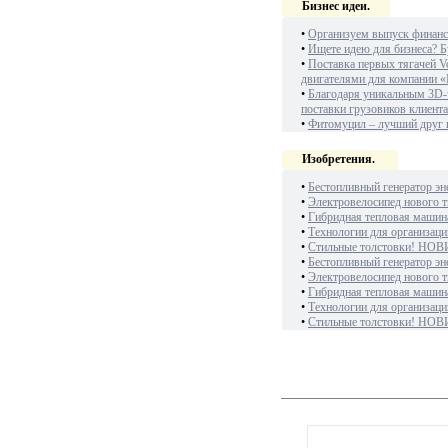
Бизнес идеи.
•
Организуем выпуск финанс
•
Ищете идею для бизнеса? Б
•
Поставка первых тягачей V
двигателями для компании «
•
Благодаря уникальным 3D-
поставки грузовиков клиент
•
Фитомуцил – лучший друг
Изобретения.
•
Бестопливный генератор эн
•
Электровелосипед нового т
•
Гибридная тепловая машин
•
Технологии для организаци
•
Стильные толстовки! НОВ
•
Бестопливный генератор эн
•
Электровелосипед нового т
•
Гибридная тепловая машин
•
Технологии для организаци
•
Стильные толстовки! НОВ