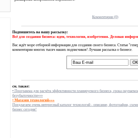
Комментарии (0)
Подпишитесь на нашу рассылку:
Всё для создания бизнеса: идеи, технологии, изобретения. Деловая инфор
Вас ждёт море отборной информации для создания своего бизнеса. Статьи "генер
комментарии многих тысяч наших подписчиков! Лучшая рассылка о бизнесе.
см. также:
•
Программа для расчёта эффективности планируемого бизнеса, срока окупаемос
безубыточности»»»
• Магазин технологий»»»
Предлагаем очень интересный каталог технологий - описание, фотографии, схем
бизнес сегодня!