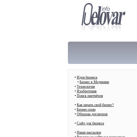
•
Идеи бизнеса
•
Бизнес в Медицине
•
Технологии
•
Изобретения
•
Поиск партнёров
•
Как начать свой бизнес?
•
Бизнес-план
•
Образцы договоров
•
Cофт для бизнеса
•
Наши рассылки