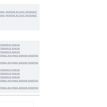
м дилеров во всех регионах!
м дилеров во всех регионах!
етящихся красок
етящихся красок
етящихся красок
итных входных ковров-решеток
итных входных ковров-решеток
етящихся красок
етящихся красок
етящихся красок
итных входных ковров-решеток
итных входных ковров-решеток