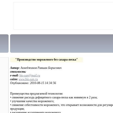
"Производство мороженого без сахара-песка"
Автор:
Ахмеджанов Равшан Борисович
стоимость:
e-mail:
bio-san@mail.ru
сайт:
www.bio-san.ru
Опубликовано: 2010-08-15 14:34:56
Преимущества предлагаемой технологии:
• снижение расхода дефицитного сахара-песка как минимум в 2 раза;
• улучшение качества мороженого;
• снижение себестоимости мороженого, что открывает возможности для регулир
продукции;
• расширение ассортимента мороженого.