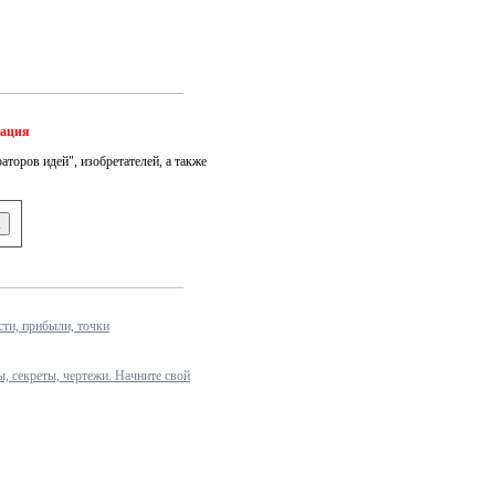
мация
аторов идей", изобретателей, а также
ти, прибыли, точки
ы, секреты, чертежи. Начните свой