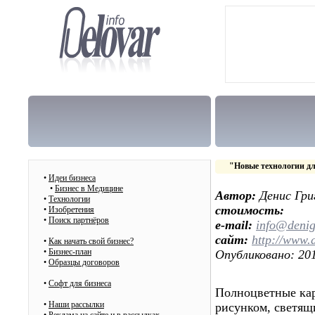
"Новые технологии дл
•
Идеи бизнеса
•
Бизнес в Медицине
Автор:
Денис Гри
•
Технологии
стоимость:
•
Изобретения
•
Поиск партнёров
e-mail:
info@deni
сайт:
http://www.
•
Как начать свой бизнес?
•
Бизнес-план
Опубликовано: 201
•
Образцы договоров
•
Cофт для бизнеса
Полноцветные кар
•
Наши рассылки
рисунком, светящ