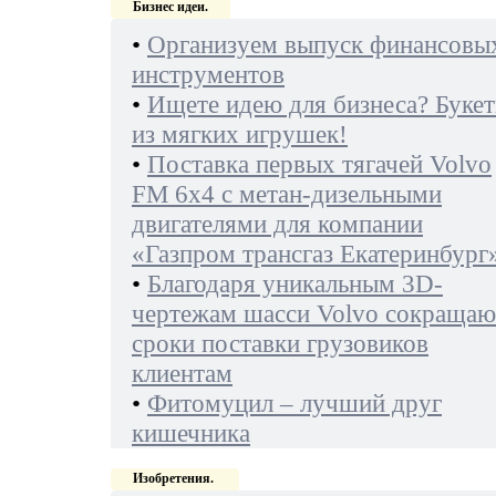
Бизнес идеи.
•
Организуем выпуск финансовы
инструментов
•
Ищете идею для бизнеса? Буке
из мягких игрушек!
•
Поставка первых тягачей Volvo
FM 6х4 с метан-дизельными
двигателями для компании
«Газпром трансгаз Екатеринбург
•
Благодаря уникальным 3D-
чертежам шасси Volvo сокращаю
сроки поставки грузовиков
клиентам
•
Фитомуцил – лучший друг
кишечника
Изобретения.