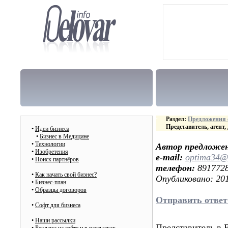
Раздел:
Предложения 
Представитель, агент,
•
Идеи бизнеса
•
Бизнес в Медицине
•
Технологии
Автор предложе
•
Изобретения
e-mail:
optima34@
•
Поиск партнёров
телефон:
891772
•
Как начать свой бизнес?
Опубликовано: 201
•
Бизнес-план
•
Образцы договоров
Отправить ответ
•
Cофт для бизнеса
•
Наши рассылки
Представитель в 