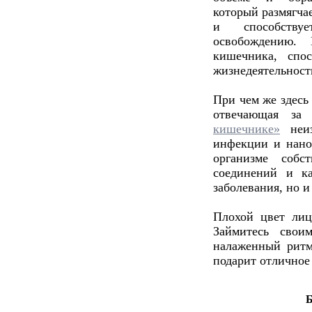
который размягча
и способству
освобождению. 
кишечника, спо
жизнедеятельност
При чем же здесь
отвечающая за
кишечнике»
неиз
инфекции и нано
организме собс
соединений и ка
заболевания, но и
Плохой цвет лиц
Займитесь сво
налаженный ритм
подарит отличное 
Б