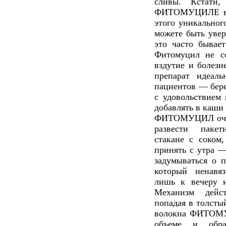
сливы. Кстати
ФИТОМУЦИЛЕ в 4 
этого уникальног
можете быть увер
это часто бывае
Фитомуцил не с
вздутие и болезн
препарат идеал
пациентов — бере
с удовольствие
добавлять в каши 
ФИТОМУЦИЛ очен
развести пак
стакане с соком
принять с утра 
задумываться о 
который ненавя
лишь к вечеру 
Механизм дейс
попадая в толсты
волокна ФИТОМУ
объеме и обра