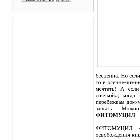
•
Реклама на сайте и в рассылках
бесценна. Но есл
то в осенне-зимн
мечтать! А есл
спячкой», когда 
перебежкам дом-
забыть… Можно,
ФИТОМУЦИЛ
!
ФИТОМУЦИЛ
освобождения киш