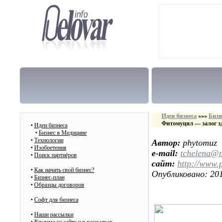
Идеи бизнеса
»»»
Бизн
Фитомуцил — залог з
•
Идеи бизнеса
•
Бизнес в Медицине
•
Технологии
Автор:
phytomuz
•
Изобретения
e-mail:
tchelena@m
•
Поиск партнёров
сайт:
http://www.
•
Как начать свой бизнес?
Опубликовано: 201
•
Бизнес-план
•
Образцы договоров
•
Cофт для бизнеса
•
Наши рассылки