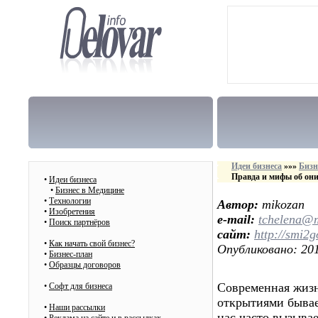
Идеи бизнеса
»»»
Бизн
Правда и мифы об он
•
Идеи бизнеса
•
Бизнес в Медицине
•
Технологии
Автор:
mikozan
•
Изобретения
e-mail:
tchelena@m
•
Поиск партнёров
сайт:
http://smi2g
•
Как начать свой бизнес?
Опубликовано: 201
•
Бизнес-план
•
Образцы договоров
Современная жизн
•
Cофт для бизнеса
открытиями бывае
•
Наши рассылки
нас часто вызыва