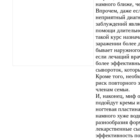
намного ближе, че
Впрочем, даже ес
неприятный диагн
заблуждений являе
помощи длительно
такой курс назна
заражении более д
бывает наружного
если лечащий вра
более эффективны
сывороток, котор
Кроме того, необ
риск повторного 
членам семьи.
И, наконец, миф о
подойдут кремы и 
ногтевая пластина
намного хуже воды
разнообразия фор
лекарственные сы
эффективность по