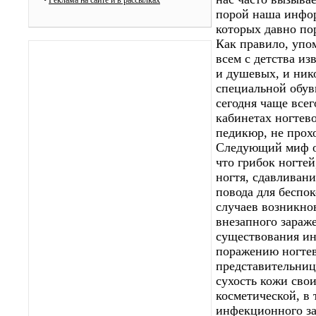
•
Реклама на сайте и в рассылках
порой наша инфор
которых давно пор
Как правило, упо
всем с детства из
и душевых, и нико
специальной обув
сегодня чаще всег
кабинетах ногтев
педикюр, не прох
Следующий миф от
что грибок ногтей
ногтя, сдавливани
повода для беспо
случаев возникнов
внезапного зараже
существования ин
поражению ногтев
представительниц
сухость кожи свои
косметической, в 
инфекционного за